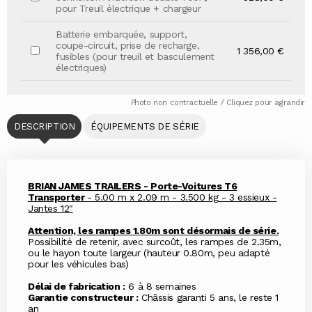
pour Treuil électrique + chargeur
Batterie embarquée, support,
coupe-circuit, prise de recharge,
1 356,00 €
fusibles (pour treuil et basculement
électriques)
Photo non contractuelle / Cliquez pour agrandir
DESCRIPTION
ÉQUIPEMENTS DE SÉRIE
BRIAN JAMES TRAILERS -
Porte-Voitures T6
Transporter
- 5.00 m x 2.09 m - 3.500 kg - 3 essieux -
Jantes 12"
Attention, les rampes 1.80m sont désormais de série.
Possibilité de retenir, avec surcoût, les rampes de 2.35m,
ou le hayon toute largeur (hauteur 0.80m, peu adapté
pour les véhicules bas)
Délai de fabrication :
6 à 8 semaines
Garantie constructeur :
Châssis garanti 5 ans, le reste 1
an