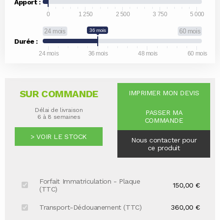
Apport :
0
1 250
2 500
3 750
5 000
24 mois
36 mois
60 mois
Durée :
24 mois
36 mois
48 mois
60 mois
SUR COMMANDE
IMPRIMER MON DEVIS
Délai de livraison
PASSER MA
6 à 8 semaines
COMMANDE
> VOIR LE STOCK
Nous contacter pour
ce produit
Forfait Immatriculation - Plaque
150,00 €
(TTC)
Transport-Dédouanement (TTC)
360,00 €