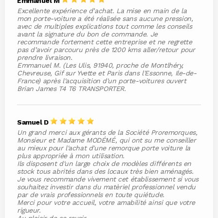
Emmanuel M
Excellente expérience d’achat. La mise en main de la
mon porte-voiture a été réalisée sans aucune pression,
avec de multiples explications tout comme les conseils
avant la signature du bon de commande. Je
recommande fortement cette entreprise et ne regrette
pas d’avoir parcouru près de 1200 kms aller/retour pour
prendre livraison.
Emmanuel M. (Les Ulis, 91940, proche de Montlhéry,
Chevreuse, Gif sur Yvette et Paris dans l'Essonne, Ile-de-
France) après l'acquisition d'un porte-voitures ouvert
Brian James T4 T6 TRANSPORTER.
Samuel D
Un grand merci aux gérants de la Société Proremorques,
Monsieur et Madame MODÉMÉ, qui ont su me conseiller
au mieux pour l'achat d'une remorque porte voiture la
plus appropriée à mon utilisation.
Ils disposent d'un large choix de modèles différents en
stock tous abrités dans des locaux très bien aménagés.
Je vous recommande vivement cet établissement si vous
souhaitez investir dans du matèriel professionnel vendu
par de vrais professionnels en toute quiétude.
Merci pour votre accueil, votre amabilité ainsi que votre
rigueur.