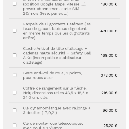
(position Google Maps, vitesse …),
180,00 €
prévoir abonnement carte SIM
2€/mois (Free, par ex …)
Rappels de Clignotants Latéraux (les
feux de gabarit latéraux clignotent
420,00 €
en même temps que les clignotants
arrière)
Cloche Antivol de tête d'attelage +
cadenas haute sécurité + Safety Ball
168,00 €
AlKo (incompatible stabilisateur
d'attelage)
Barre anti-vol de roue, 2 points,
372,00 €
pour roues acier
Coffre de rangement sur la flèche,
Noir, dimensions utiles 48,5 x 18,5 x
216,00 €
24,0 cm, clés
Clé dynamométrique avec rallonge +
96,00 €
3 douilles (17,19,21)
Clé démonte-roue télescopique,
25,20 €
avec douille 17/19mm