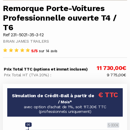
Remorque Porte-Voitures
Professionnelle ouverte T4 /
T6
Ref 231-5021-35-3-12
BRIAN JAMES TRAILERS
5/5
sur 14 avis
11 730,00€
Prix Total TTC (options et immat incluses)
Prix Total HT (TVA 20%) :
9 775,00€
€ TTC
Simulation de Crédit-Bail à partir de
/ Mois*
avec option d'achat de 1%, soit 117.30€ TTC
(professionnels uniquement)
0€
5 000€