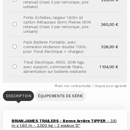
retenue) (maxi 3 par remorque, prix
unitaire)
Porte-Echelles, largeur 1.60m (si
option Réhausses Semi-Pleines NON
360,00 €
retenue) (maxi 3 par remorque, prix
unitaire)
Pack Batterie Portable, avec
connexion Anderson double 700A,
528,00 €
pour Treuil électrique + chargeur
Treuil Electrique, 4500, 2045 kgs,
avec support, commande filaire,
1 104,00 €
alimentation sur batterie existante
Photo non contractuelle / Cliquez pour agrandir
DESCRIPTION
ÉQUIPEMENTS DE SÉRIE
BRIAN JAMES TRAILERS -
Benne Arrière TIPPER
- 3.10
m x 1.60 m - 3.500 kg - 2 essieux 12"