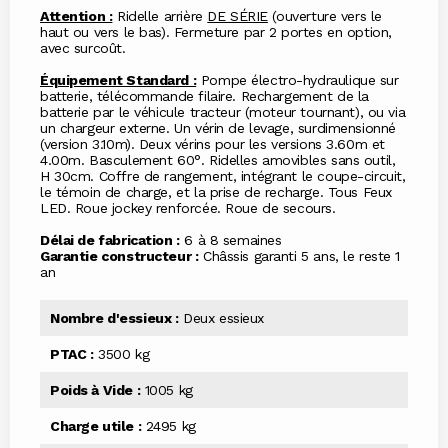
Attention :
Ridelle arrière
DE SÉRIE
(ouverture vers le
haut ou vers le bas). Fermeture par 2 portes en option,
avec surcoût.
Équipement Standard :
Pompe électro-hydraulique sur
batterie, télécommande filaire. Rechargement de la
batterie par le véhicule tracteur (moteur tournant), ou via
un chargeur externe. Un vérin de levage, surdimensionné
(version 3.10m). Deux vérins pour les versions 3.60m et
4.00m. Basculement 60°. Ridelles amovibles sans outil,
H 30cm. Coffre de rangement, intégrant le coupe-circuit,
le témoin de charge, et la prise de recharge. Tous Feux
LED. Roue jockey renforcée. Roue de secours.
Délai de fabrication :
6 à 8 semaines
Garantie constructeur :
Châssis garanti 5 ans, le reste 1
an
Nombre d'essieux :
Deux essieux
PTAC :
3500 kg
Poids à Vide :
1005 kg
Charge utile :
2495 kg