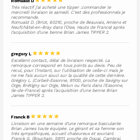
Romuald D
Très réactif j'ai acheté une tipper .commander le
mercredi livraison le samedi. C'est des professionnels je
recommande.
Romuald D. (Briot, 60210, proche de Beauvais, Amiens et
Neufchâtel-en-Bray dans l'Oise, Hauts de France) après
l'acquisition d'une benne Brian James TIPPER 2.
gregory L
Excellent contact, délai de livraison respecté. La
remorque correspond en tous points au devis. Peu de
recul, pour l’instant, sur l’utilisation de celle-ci mais je
ne me fais aucun souci sur la qualité de cette dernière.
Grégory L. (Corbeil-Essonne, 91100, proche de Savigny sur
Orge, Brétigny sur Orge, Melun ou Paris dans l'Essonne,
Ile-de-France) après l'acquisition d'une benne Brian
James TIPPER 2.
Franck B
Livraison en une semaine d'une remorque basculante
Brian James toute équipée. Le gérant et sa femme son
très sympathiques, accueil chaleureux et souriant.
Franck G. (Bouchain, 59111, proche de Douai, Cambrai,