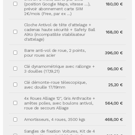
(position Google Maps, vitesse …),
180,00 €
prévoir abonnement carte SIM
2€/mois (Free, par ex …)
Cloche Antivol de tête d'attelage +
cadenas haute sécurité + Safety Ball
168,00 €
AlKo (incompatible stabilisateur
d'attelage)
Barre anti-vol de roue, 2 points,
396,00 €
pour roues acier
Clé dynamométrique avec rallonge +
96,00 €
3 douilles (17,19,21)
Clé démonte-roue télescopique,
25,20 €
avec douille 17/19mm
4x Roues Alliage 12", Gris Anthracite +
arrêtes polies, avec boulons antivol,
564,00 €
roue de secours Alliage
Amortisseurs, 4 roues, 3500 kgs
468,00 €
Sangles de fixation Voitures, Kit de 4