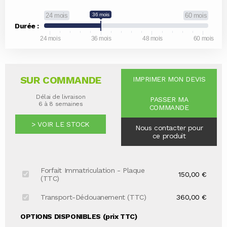
24 mois
36 mois
60 mois
Durée :
24 mois
36 mois
48 mois
60 mois
SUR COMMANDE
IMPRIMER MON DEVIS
Délai de livraison
PASSER MA
6 à 8 semaines
COMMANDE
> VOIR LE STOCK
Nous contacter pour
ce produit
Forfait Immatriculation - Plaque
150,00 €
(TTC)
Transport-Dédouanement (TTC)
360,00 €
OPTIONS DISPONIBLES (prix TTC)