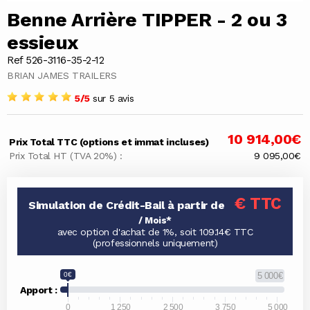
Benne Arrière TIPPER - 2 ou 3
essieux
Ref 526-3116-35-2-12
BRIAN JAMES TRAILERS
5/5
sur 5 avis
10 914,00€
Prix Total TTC (options et immat incluses)
Prix Total HT (TVA 20%) :
9 095,00€
€ TTC
Simulation de Crédit-Bail à partir de
/ Mois*
avec option d'achat de 1%, soit 109.14€ TTC
(professionnels uniquement)
0€
5 000€
Apport :
0
1 250
2 500
3 750
5 000