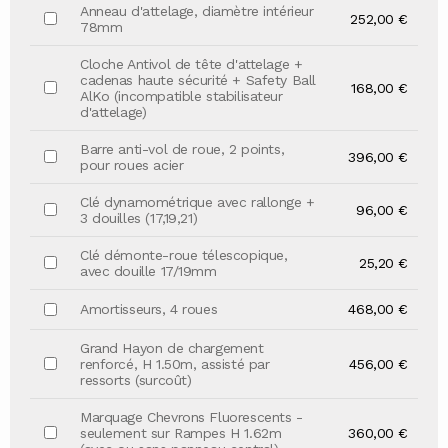
Anneau d'attelage, diamètre intérieur
252,00 €
78mm
Cloche Antivol de tête d'attelage +
cadenas haute sécurité + Safety Ball
168,00 €
AlKo (incompatible stabilisateur
d'attelage)
Barre anti-vol de roue, 2 points,
396,00 €
pour roues acier
Clé dynamométrique avec rallonge +
96,00 €
3 douilles (17,19,21)
Clé démonte-roue télescopique,
25,20 €
avec douille 17/19mm
Amortisseurs, 4 roues
468,00 €
Grand Hayon de chargement
renforcé, H 1.50m, assisté par
456,00 €
ressorts (surcoût)
Marquage Chevrons Fluorescents -
seulement sur Rampes H 1.62m
360,00 €