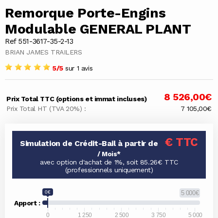
Remorque Porte-Engins
Modulable GENERAL PLANT
Ref 551-3617-35-2-13
BRIAN JAMES TRAILERS
5/5
sur 1 avis
8 526,00€
Prix Total TTC (options et immat incluses)
Prix Total HT (TVA 20%) :
7 105,00€
€ TTC
Simulation de Crédit-Bail à partir de
/ Mois*
avec option d'achat de 1%, soit 85.26€ TTC
(professionnels uniquement)
0€
5 000€
Apport :
0
1 250
2 500
3 750
5 000