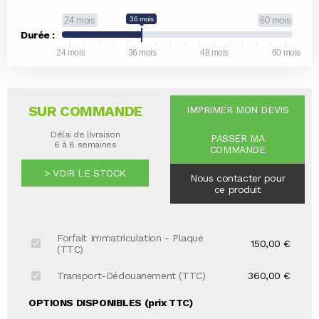
24 mois
36 mois
60 mois
Durée :
24 mois
36 mois
48 mois
60 mois
SUR COMMANDE
IMPRIMER MON DEVIS
Délai de livraison
PASSER MA
6 à 8 semaines
COMMANDE
> VOIR LE STOCK
Nous contacter pour
ce produit
Forfait Immatriculation - Plaque
150,00 €
(TTC)
Transport-Dédouanement (TTC)
360,00 €
OPTIONS DISPONIBLES (prix TTC)