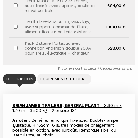
Treuil Manuel ALKO 2.25 tonnes,
auto-freiné, avec support, poulie de
684,00 €
renvoi centrale
Treuil Electrique, 4500, 2045 kgs,
avec support, commande filaire,
1 104,00 €
alimentation sur batterie existante
Pack Batterie Portable, avec
connexion Anderson double 700A,
528,00 €
pour Treuil électrique + chargeur
Photo non contractuelle / Cliquez pour agrandir
DESCRIPTION
ÉQUIPEMENTS DE SÉRIE
BRIAN JAMES TRAILERS, GENERAL PLANT
- 3.60 m x
1.70 m - 3.500 kg - 2 essieux 13"
A noter :
De série, remorque Fixe avec Double-rampe
ajustable, H 162cm. 6 autres modes de chargement
possible en option, avec surcoût. Remorque Fixe, ou
Basculante, au choix.