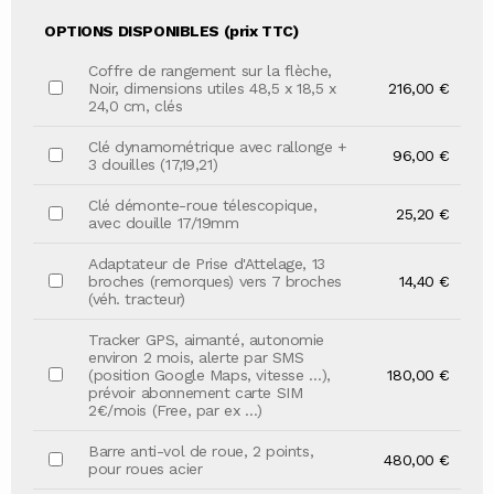
OPTIONS DISPONIBLES (prix TTC)
Coffre de rangement sur la flèche,
Noir, dimensions utiles 48,5 x 18,5 x
216,00 €
24,0 cm, clés
Clé dynamométrique avec rallonge +
96,00 €
3 douilles (17,19,21)
Clé démonte-roue télescopique,
25,20 €
avec douille 17/19mm
Adaptateur de Prise d'Attelage, 13
broches (remorques) vers 7 broches
14,40 €
(véh. tracteur)
Tracker GPS, aimanté, autonomie
environ 2 mois, alerte par SMS
(position Google Maps, vitesse …),
180,00 €
prévoir abonnement carte SIM
2€/mois (Free, par ex …)
Barre anti-vol de roue, 2 points,
480,00 €
pour roues acier