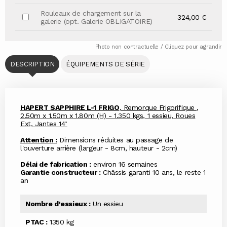
Rouleaux de chargement sur la
324,00 €
galerie (opt. Galerie OBLIGATOIRE)
Photo non contractuelle / Cliquez pour agrandir
DESCRIPTION
ÉQUIPEMENTS DE SÉRIE
HAPERT SAPPHIRE L-1 FRIGO
, Remorque Frigorifique ,
2.50m x 1.50m x 1.80m (H) - 1.350 kgs, 1 essieu, Roues
Ext, Jantes 14"
Attention :
Dimensions réduites au passage de
l'ouverture arrière (largeur - 8cm, hauteur - 2cm)
Délai de fabrication :
environ 16 semaines
Garantie constructeur :
Châssis garanti 10 ans, le reste 1
an
Nombre d'essieux :
Un essieu
PTAC :
1350 kg