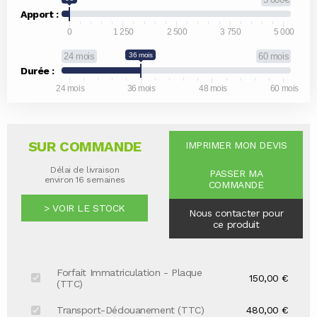
Apport :
0
1 250
2 500
3 750
5 000
24 mois
36 mois
60 mois
Durée :
24 mois
36 mois
48 mois
60 mois
SUR COMMANDE
IMPRIMER MON DEVIS
Délai de livraison
PASSER MA
environ 16 semaines
COMMANDE
> VOIR LE STOCK
Nous contacter pour
ce produit
Forfait Immatriculation - Plaque
150,00 €
(TTC)
Transport-Dédouanement (TTC)
480,00 €