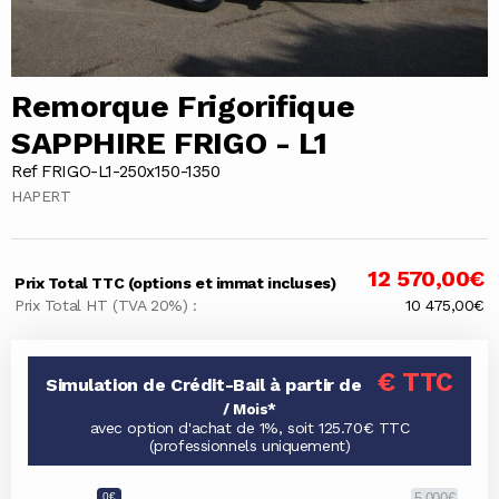
Remorque Frigorifique
SAPPHIRE FRIGO - L1
Ref FRIGO-L1-250x150-1350
HAPERT
12 570,00€
Prix Total TTC (options et immat incluses)
Prix Total HT (TVA 20%) :
10 475,00€
€ TTC
Simulation de Crédit-Bail à partir de
/ Mois*
avec option d'achat de 1%, soit 125.70€ TTC
(professionnels uniquement)
0€
5 000€