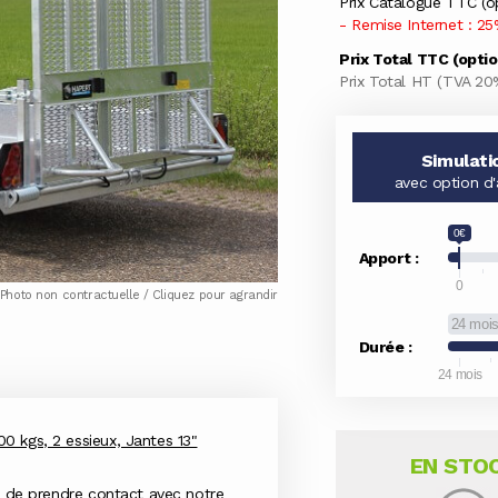
Prix Catalogue TTC (o
- Remise Internet : 25
Prix Total TTC (opti
Prix Total HT (TVA 20
Simulati
avec option d
0€
Apport :
0
Photo non contractuelle / Cliquez pour agrandir
24 moi
Durée :
24 mois
00 kgs, 2 essieux, Jantes 13"
EN STO
i de prendre contact avec notre