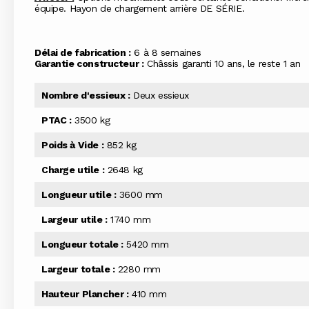
équipe. Hayon de chargement arrière DE SÉRIE.
Délai de fabrication :
6 à 8 semaines
Garantie constructeur :
Châssis garanti 10 ans, le reste 1 an
Nombre d'essieux :
Deux essieux
PTAC :
3500 kg
Poids à Vide :
852 kg
Charge utile :
2648 kg
Longueur utile :
3600 mm
Largeur utile :
1740 mm
Longueur totale :
5420 mm
Largeur totale :
2280 mm
Hauteur Plancher :
410 mm