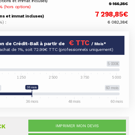
ptions et immat incluses)
9 166,35€
% (hors options)
7 298,85€
ons et immat incluses)
%) :
6 082,38€
€ TTC
on de Crédit-Bail à partir de
/ Mois*
'achat de 1%, soit 72.99€ TTC (professionnels uniquement)
5 000€
1 250
2 500
3 750
5 000
s
36 mois
60 mois
36 mois
48 mois
60 mois
CK
IMPRIMER MON DEVIS