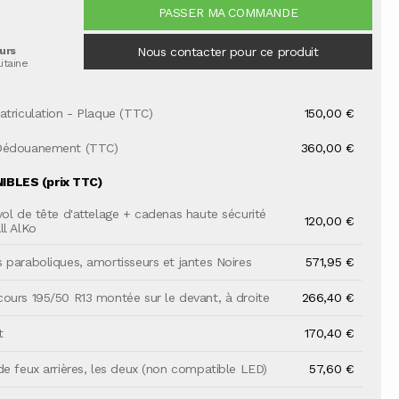
PASSER MA COMMANDE
ours
Nous contacter pour ce produit
itaine
atriculation - Plaque (TTC)
150,00 €
Dédouanement (TTC)
360,00 €
BLES (prix TTC)
vol de tête d'attelage + cadenas haute sécurité
120,00 €
ll AlKo
 paraboliques, amortisseurs et jantes Noires
571,95 €
ours 195/50 R13 montée sur le devant, à droite
266,40 €
t
170,40 €
de feux arrières, les deux (non compatible LED)
57,60 €