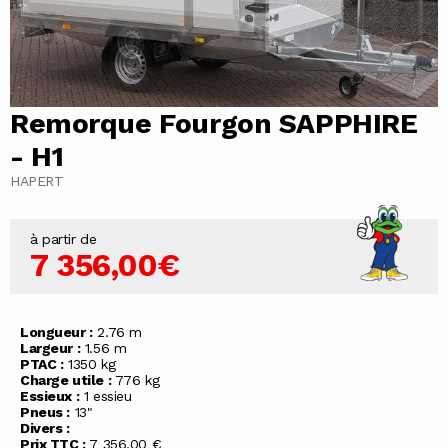
Remorque Fourgon SAPPHIRE
- H1
HAPERT
à partir de
7 356,00€
Longueur :
2.76 m
Largeur :
1.56 m
PTAC :
1350 kg
Charge utile :
776 kg
Essieux :
1 essieu
Pneus :
13"
Divers :
Prix TTC :
7 356,00 €