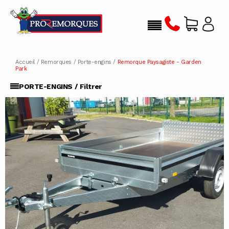
Accueil
/
Remorques
/
Porte-engins
/
Remorque Paysagiste - Garden
Park
PORTE-ENGINS / Filtrer