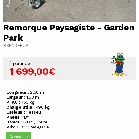
Remorque Paysagiste - Garden
Park
BRENDERUP
à partir de
1 699,00€
Longueur :
2.58 m
Largeur :
1.53 m
PTAC :
750 kg
Charge utile :
490 kg
Essieux :
1 essieu
Pneus :
13"
Divers :
Basc., Freins
Prix TTC :
1 999,00 €
Consulter