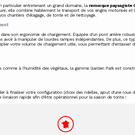
 particulier entretenant un grand domaine, la
remorque paysagiste 
ure, elle combine habilement le transport de vos engins motorisés e
os chantiers d'élagage, de tonte et de nettoyage.
ment
 dans son ergonomie de chargement. Équipée d'un pont arrière robus
ns avoir à manipuler de lourdes rampes indépendantes. De plus, ce t
ltiplier votre volume de chargement utile, vous permettant d'entasser 
ies comme à l'humidité des végétaux, la gamme Garden Park est constru
r à finaliser votre configuration (choix des ridelles, ajout d'une roue 
ne
livraison rapide
afin d'être opérationnel pour la saison de tonte !