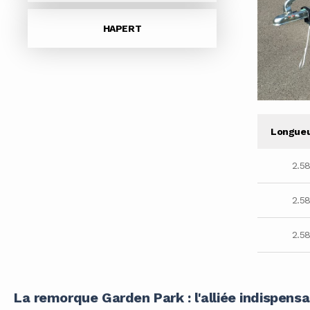
HAPERT
Longueu
2.5
2.5
2.5
La remorque Garden Park : l'alliée indispens