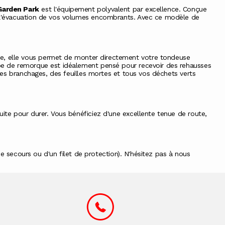
Garden Park
est l'équipement polyvalent par excellence. Conçue
t l'évacuation de vos volumes encombrants. Avec ce modèle de
te, elle vous permet de monter directement votre tondeuse
ype de remorque est idéalement pensé pour recevoir des rehausses
des branchages, des feuilles mortes et tous vos déchets verts
ite pour durer. Vous bénéficiez d'une excellente tenue de route,
de secours ou d'un filet de protection). N'hésitez pas à
nous