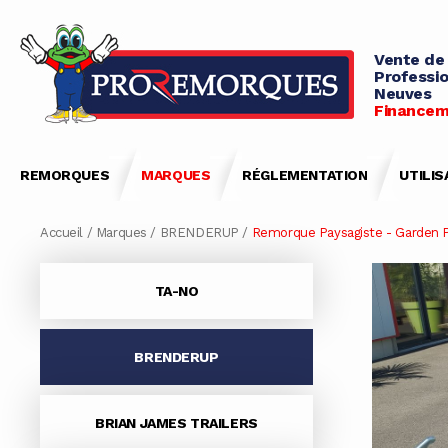
Vente de
Professio
Neuves
Financem
REMORQUES
MARQUES
RÉGLEMENTATION
UTILIS
Accueil
/
Marques
/
BRENDERUP
/
Remorque Paysagiste - Garden 
TA-NO
BRENDERUP
BRIAN JAMES TRAILERS