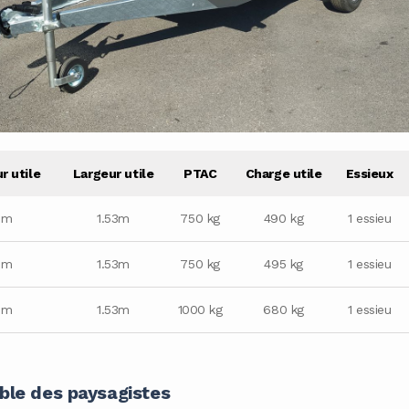
r utile
Largeur utile
PTAC
Charge utile
Essieux
8m
1.53m
750 kg
490 kg
1 essieu
8m
1.53m
750 kg
495 kg
1 essieu
8m
1.53m
1000 kg
680 kg
1 essieu
able des paysagistes