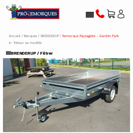
Accueil
/
Marques
/
BRENDERUP
/
Remorque Paysagiste - Garden Park
Retour au modèle
BRENDERUP / Filtrer