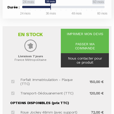
24 mois
36 mois
60 mois
Durée :
24 mois
36 mois
48 mois
60 mois
EN STOCK
IMPRIMER MON DEVIS
PASSER MA
COMMANDE
Livraison 7 jours
Nous contacter pour
France Métropolitaine
ce produit
Forfait Immatriculation - Plaque
150,00 €
(TTC)
Transport-Dédouanement (TTC)
120,00 €
OPTIONS DISPONIBLES (prix TTC)
Roue Jockey 48mm (avec support)
72,00 €