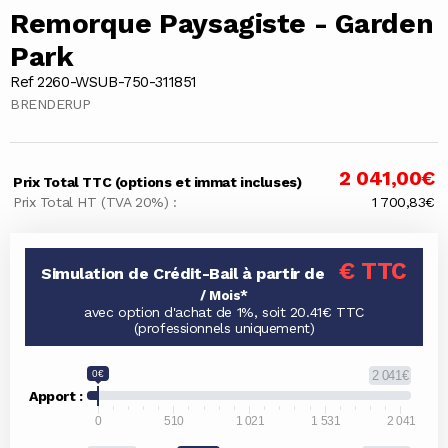
Remorque Paysagiste - Garden
Park
Ref 2260-WSUB-750-311851
BRENDERUP
2 041,00€
Prix Total TTC (options et immat incluses)
Prix Total HT (TVA 20%) :
1 700,83€
€ TTC
Simulation de Crédit-Bail à partir de
/ Mois*
avec option d'achat de 1%, soit 20.41€ TTC
(professionnels uniquement)
0€
2 041€
Apport :
0
510
1 021
1 531
2 041