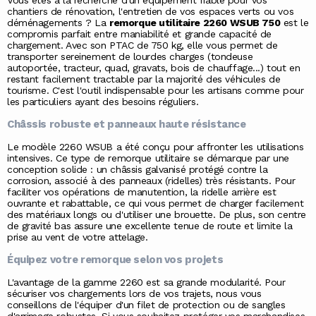
Vous êtes à la recherche d'un équipement fiable pour vos
chantiers de rénovation, l'entretien de vos espaces verts ou vos
déménagements ? La
remorque utilitaire 2260 WSUB 750
est le
compromis parfait entre maniabilité et grande capacité de
chargement. Avec son PTAC de 750 kg, elle vous permet de
transporter sereinement de lourdes charges (tondeuse
autoportée, tracteur, quad, gravats, bois de chauffage...) tout en
restant facilement tractable par la majorité des véhicules de
tourisme. C'est l'outil indispensable pour les artisans comme pour
les particuliers ayant des besoins réguliers.
Châssis robuste et panneaux haute résistance
Le modèle 2260 WSUB a été conçu pour affronter les utilisations
intensives. Ce type de
remorque utilitaire
se démarque par une
conception solide : un châssis galvanisé protégé contre la
corrosion, associé à des panneaux (ridelles) très résistants. Pour
faciliter vos opérations de manutention, la ridelle arrière est
ouvrante et rabattable, ce qui vous permet de charger facilement
des matériaux longs ou d'utiliser une brouette. De plus, son centre
de gravité bas assure une excellente tenue de route et limite la
prise au vent de votre attelage.
Équipez votre remorque selon vos projets
L'avantage de la gamme 2260 est sa grande modularité. Pour
sécuriser vos chargements lors de vos trajets, nous vous
conseillons de l'équiper d'un filet de protection ou de sangles