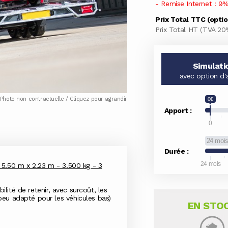
- Remise Internet : 9%
Prix Total TTC (opti
Prix Total HT (TVA 20
Simulati
avec option d'
Photo non contractuelle / Cliquez pour agrandir
0€
Apport :
0
24 moi
Durée :
24 mois
 5.50 m x 2.23 m - 3.500 kg - 3
ilité de retenir, avec surcoût, les
eu adapté pour les véhicules bas)
EN STO