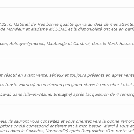
.22 m. Matériel de Très bonne qualité qui va au delà de mes attente
me de Monsieur et Madame MODEME et la disponibilité ont été en parfa
cies, Aulnoye-Aymeries, Maubeuge et Cambrai, dans le Nord, Hauts de
t réactif en avant vente, sérieux et toujours présents en après vente
(porte voitures) nous n'avons pas grand chose à reprocher ! c'est d
aval, dans l'Ille-et-Vilaine, Bretagne) après l'acquisition de 4 remo
. Ils sauront vous conseillez et vous orientez vers la bonne remor
options choisi correspond entièrement à mon besoin. Merci à vous et
isieux dans le Calvados, Normandie) après l'acquisition d'un porte-