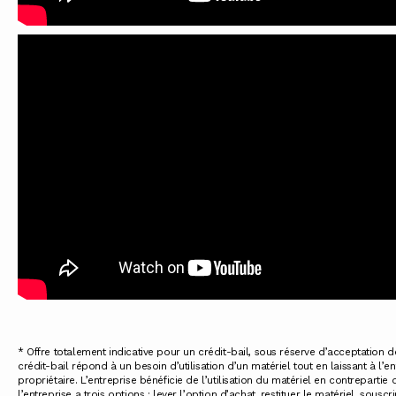
* Offre totalement indicative pour un crédit-bail, sous réserve d’acceptation d
crédit-bail répond à un besoin d’utilisation d’un matériel tout en laissant à l’en
propriétaire. L’entreprise bénéficie de l’utilisation du matériel en contrepartie
l’entreprise a trois options : lever l’option d’achat, restituer le matériel, sou