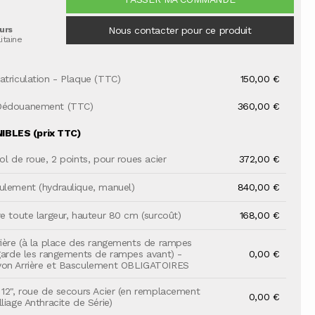
ours
Nous contacter pour ce produit
itaine
atriculation - Plaque (TTC)
150,00 €
Dédouanement (TTC)
360,00 €
BLES (prix TTC)
ol de roue, 2 points, pour roues acier
372,00 €
ulement (hydraulique, manuel)
840,00 €
re toute largeur, hauteur 80 cm (surcoût)
168,00 €
rière (à la place des rangements de rampes
 garde les rangements de rampes avant) -
0,00 €
yon Arrière et Basculement OBLIGATOIRES
 12", roue de secours Acier (en remplacement
0,00 €
liage Anthracite de Série)