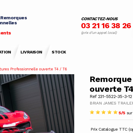
 Remorques
CONTACTEZ-NOUS
nnelles
03 21 16 38 26
ents
(prix d'un appel local)
ATION
LIVRAISON
STOCK
ures Professionnelle ouverte T4 / T6
Remorque 
ouverte T4
Ref 231-5522-35-3-12
BRIAN JAMES TRAILE
5/5
sur 
Prix Catalogue TTC (o