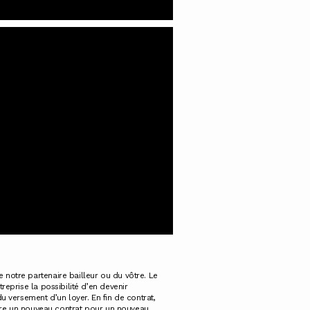
e notre partenaire bailleur ou du vôtre. Le
treprise la possibilité d’en devenir
 du versement d’un loyer. En fin de contrat,
scrire un nouveau contrat pour un nouveau