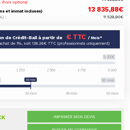
 (hors options)
13 835,88€
ons et immat incluses)
%) :
11 529,90€
€ TTC
on de Crédit-Bail à partir de
/ Mois*
achat de 1%, soit 138.36€ TTC (professionnels uniquement)
5 000€
1 250
2 500
3 750
5 000
s
36 mois
60 mois
36 mois
48 mois
60 mois
CK
IMPRIMER MON DEVIS
PASSER MA COMMANDE