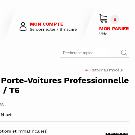
0
MON COMPTE
MON PANIER
Se connecter / S’inscrire
Vide
Retour au modèle
Porte-Voitures Professionnelle
 / T6
RS
14 avis
ptions et immat incluses)
14 958,00€