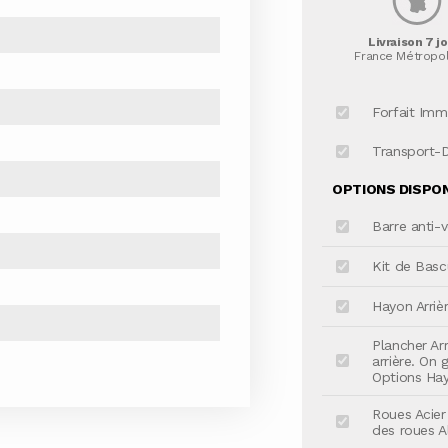
Livraison 7 j
France Métropol
Forfait Imm
Transport-
OPTIONS DISPONI
Barre anti-v
Kit de Basc
Hayon Arriè
Plancher Ar
arrière. On
Options Ha
Roues Acier
des roues Al