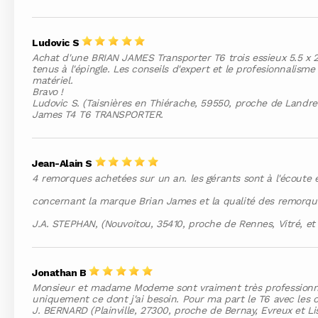
Ludovic S
Achat d'une BRIAN JAMES Transporter T6 trois essieux 5.5 x 2
tenus à l'épingle. Les conseils d'expert et le profesionnalis
matériel.
Bravo !
Ludovic S. (Taisnières en Thiérache, 59550, proche de Landre
James T4 T6 TRANSPORTER.
Jean-Alain S
4 remorques achetées sur un an. les gérants sont à l'écoute e
concernant la marque Brian James et la qualité des remorques 
J.A. STEPHAN, (Nouvoitou, 35410, proche de Rennes, Vitré, et L
Jonathan B
Monsieur et madame Modeme sont vraiment très professionnels
uniquement ce dont j'ai besoin. Pour ma part le T6 avec les 
J. BERNARD (Plainville, 27300, proche de Bernay, Evreux et L