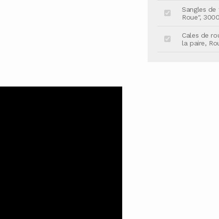
Sangles de f
Roue", 3000
Cales de ro
la paire, R