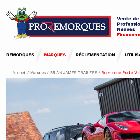
Vente de
Professio
Neuves
Financem
REMORQUES
MARQUES
RÉGLEMENTATION
UTILIS
Accueil
/
Marques
/
BRIAN JAMES TRAILERS
/
Remorque Porte-Voit