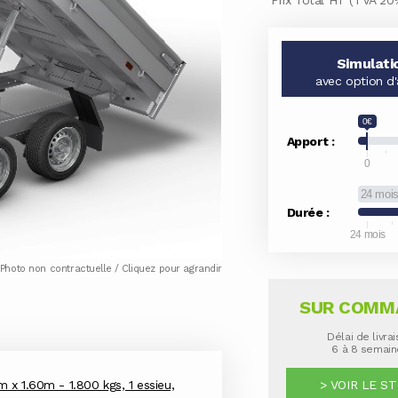
Prix Total HT (TVA 20
Simulati
avec option d
0€
Apport :
0
24 moi
Durée :
24 mois
Photo non contractuelle / Cliquez pour agrandir
SUR COMM
Délai de livra
6 à 8 semai
m x 1.60m - 1.800 kgs, 1 essieu,
> VOIR LE S