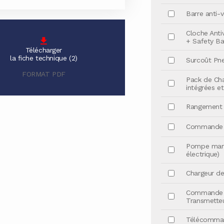
Barre anti-v
Cloche Anti
+ Safety Ba
Télécharger
la fiche technique (2)
Surcoût Pne
FORMAT PDF
Pack de Ch
intégrées et
Rangement p
Commande él
Pompe manu
électrique)
Chargeur de 
Commande à
Transmette
Télécomman