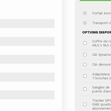
Forfait Imm
Transport-
OPTIONS DISPONI
Coffre de r
48,5 x 18,5 
Clé dynamom
Clé démonte
Adaptateur 
7 broches (v
Sangles de 
points d'an
Tracker GPS
SMS (positi
abonnement 