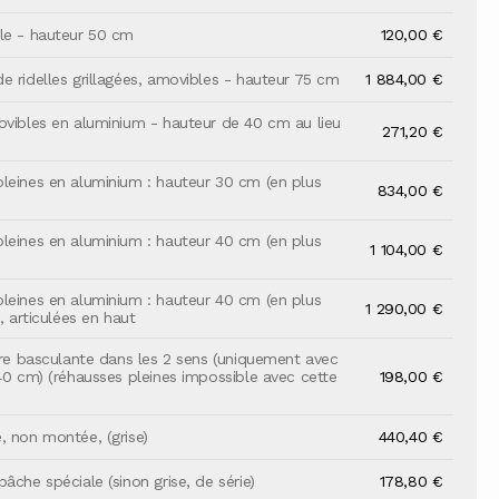
le - hauteur 50 cm
120,00 €
e ridelles grillagées, amovibles - hauteur 75 cm
1 884,00 €
ovibles en aluminium - hauteur de 40 cm au lieu
271,20 €
leines en aluminium : hauteur 30 cm (en plus
834,00 €
leines en aluminium : hauteur 40 cm (en plus
1 104,00 €
leines en aluminium : hauteur 40 cm (en plus
1 290,00 €
), articulées en haut
ière basculante dans les 2 sens (uniquement avec
 40 cm) (réhausses pleines impossible avec cette
198,00 €
, non montée, (grise)
440,40 €
âche spéciale (sinon grise, de série)
178,80 €