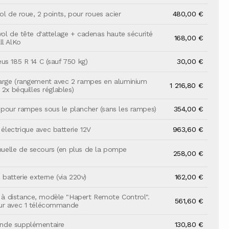
ol de roue, 2 points, pour roues acier
480,00 €
vol de tête d'attelage + cadenas haute sécurité
168,00 €
ll AlKo
us 185 R 14 C (sauf 750 kg)
30,00 €
arge (rangement avec 2 rampes en aluminium
1 216,80 €
 2x béquilles réglables)
our rampes sous le plancher (sans les rampes)
354,00 €
ectrique avec batterie 12V
963,60 €
elle de secours (en plus de la pompe
258,00 €
batterie externe (via 220v)
162,00 €
 distance, modèle "Hapert Remote Control".
561,60 €
ur avec 1 télécommande
de supplémentaire
130,80 €