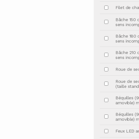
Filet de cha
Bâche 150 c
sens incomp
Bâche 180 c
sens incomp
Bâche 210 c
sens incomp
Roue de sec
Roue de sec
(taille stan
Béquilles (
amovible) m
Béquilles (
amovible) mo
Feux LED ar