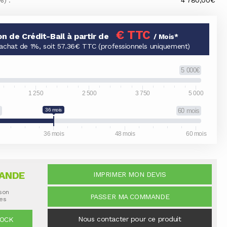
%) :
4 780,00€
€ TTC
on de Crédit-Bail à partir de
/ Mois*
'achat de 1%, soit 57.36€ TTC (professionnels uniquement)
5 000€
1 250
2 500
3 750
5 000
s
36 mois
60 mois
36 mois
48 mois
60 mois
ANDE
IMPRIMER MON DEVIS
ison
PASSER MA COMMANDE
nes
Nous contacter pour ce produit
TOCK