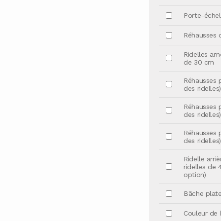
Porte-échel
Réhausses d
Ridelles am
de 30 cm
Réhausses p
des ridelles)
Réhausses p
des ridelles)
Réhausses p
des ridelles
Ridelle arr
ridelles de
option)
Bâche plate
Couleur de b