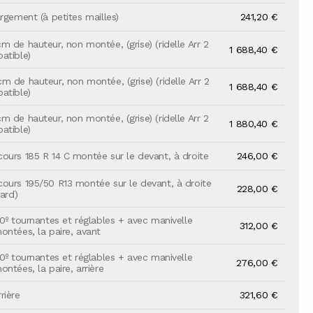
rgement (à petites mailles)
241,20 €
m de hauteur, non montée, (grise) (ridelle Arr 2
1 688,40 €
atible)
m de hauteur, non montée, (grise) (ridelle Arr 2
1 688,40 €
atible)
m de hauteur, non montée, (grise) (ridelle Arr 2
1 880,40 €
atible)
ours 185 R 14 C montée sur le devant, à droite
246,00 €
ours 195/50 R13 montée sur le devant, à droite
228,00 €
dard)
90º tournantes et réglables + avec manivelle
312,00 €
ontées, la paire, avant
90º tournantes et réglables + avec manivelle
276,00 €
ntées, la paire, arrière
rière
321,60 €