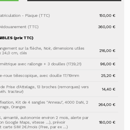
atriculation - Plaque (TTC)
150,00 €
Dédouanement (TTC)
360,00 €
BLES (prix TTC)
angement sur la flèche, Noir, dimensions utiles
216,00 €
x 24,0 cm, clés
étrique avec rallonge + 3 douilles (17,19,21)
96,00 €
-roue télescopique, avec douille 17/19mm
25,20 €
de Prise d'Attelage, 13 broches (remorques) vers
14,40 €
éh. tracteur)
fixation, Kit de 4 sangles "Anneau", 4000 DaN, 2
264,00 €
crage, Oranges
, aimanté, autonomie environ 2 mois, alerte par
on Google Maps, vitesse …), prévoir
180,00 €
carte SIM 2€/mois (Free, par ex …)