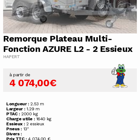
Remorque Plateau Multi-
Fonction AZURE L2 - 2 Essieux
HAPERT
à partir de
4 074,00€
Longueur :
2.53 m
Largeur :
1.29 m
PTAC :
2000 kg
Charge utile :
1640 kg
Essieux :
2 essieux
Pneus :
13"
Divers :
Prix TTC :
4 074,00 €