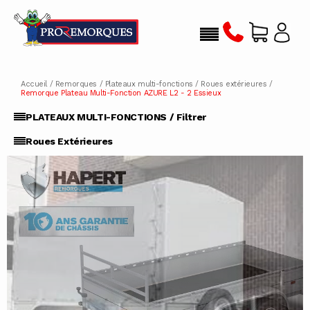
Accueil
/
Remorques
/
Plateaux multi-fonctions
/
Roues extérieures
/
Remorque Plateau Multi-Fonction AZURE L2 - 2 Essieux
PLATEAUX MULTI-FONCTIONS / Filtrer
Roues Extérieures