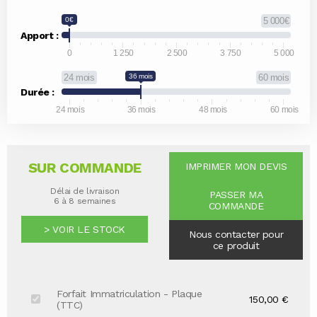
0€
5 000€
Apport :
0
1 250
2 500
3 750
5 000
24 mois
36 mois
60 mois
Durée :
24 mois
36 mois
48 mois
60 mois
SUR COMMANDE
IMPRIMER MON DEVIS
Délai de livraison
PASSER MA
6 à 8 semaines
COMMANDE
> VOIR LE STOCK
Nous contacter pour
ce produit
Forfait Immatriculation - Plaque
150,00 €
(TTC)