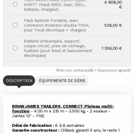
4 608,00
KARTT (treuil 9500, basc. Élec.,
€
batterie, chargeur)
Pack Batterie Portable, avec
connexion Anderson double 700A,
528,00 €
pour Treuil électrique + chargeur
Batterie embarquée, support,
coupe-circuit, prise de recharge,
1 356,00 €
fusibles (pour treuil et basculement
électriques)
Photo non contractuelle / Cliquez pour agrandir
DESCRIPTION
ÉQUIPEMENTS DE SÉRIE
BRIAN JAMES TRAILERS, CONNECT, Plateau multi-
fonction
- 4.00 m x 2.15 m - 3.500 kg - 2 essieux -
Jantes 12" - FIXE
Délai de fabrication :
6 à 8 semaines
Garantie constructeur :
Châssis garanti 5 ans, le reste 1