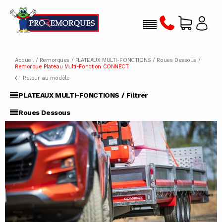
Accueil
/
Remorques
/
PLATEAUX MULTI-FONCTIONS
/
Roues Dessous
/
Remorque Plateau Multi-Fonction CONNECT
Retour au modèle
PLATEAUX MULTI-FONCTIONS / Filtrer
Roues Dessous