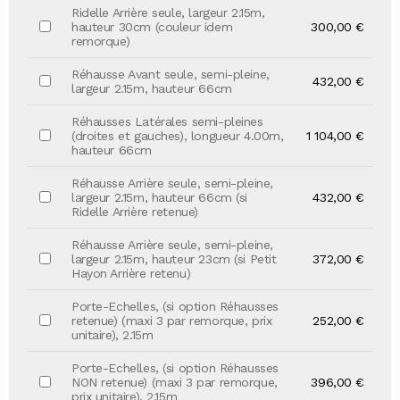
Ridelle Arrière seule, largeur 2.15m,
hauteur 30cm (couleur idem
300,00 €
remorque)
Réhausse Avant seule, semi-pleine,
432,00 €
largeur 2.15m, hauteur 66cm
Réhausses Latérales semi-pleines
(droites et gauches), longueur 4.00m,
1 104,00 €
hauteur 66cm
Réhausse Arrière seule, semi-pleine,
largeur 2.15m, hauteur 66cm (si
432,00 €
Ridelle Arrière retenue)
Réhausse Arrière seule, semi-pleine,
largeur 2.15m, hauteur 23cm (si Petit
372,00 €
Hayon Arrière retenu)
Porte-Echelles, (si option Réhausses
retenue) (maxi 3 par remorque, prix
252,00 €
unitaire), 2.15m
Porte-Echelles, (si option Réhausses
NON retenue) (maxi 3 par remorque,
396,00 €
prix unitaire), 2.15m