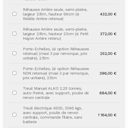
Réhausse Arrière seule, semi-pleine,
largeur 2.15m, hauteur 66cm (si
432,00 €
Ridelle Arrière retenue)
Réhausse Arrière seule, semi-pleine,
largeur 2.15m, hauteur 23cm (si Petit
372,00 €
Hayon Arrière retenu)
Porte-Echelles, (si option Réhausses
retenue) (maxi 3 par remorque, prix
252,00 €
unitaire), 2.15m
Porte-Echelles, (si option Réhausses
NON retenue) (maxi 3 par remorque,
396,00 €
prix unitaire), 2.15m
Treuil Manuel ALKO 2.25 tonnes,
auto-freiné, avec support, poulie de
684,00 €
renvoi centrale
Treuil électrique 4500, 2045 kgs,
avec support, poulie de renvoi
1 164,00 €
centrale, commande filaire, sans
batterie