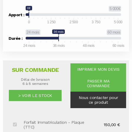
0€
5 000€
Apport :
0
1 250
2 500
3 750
5 000
24 mois
36 mois
60 mois
Durée :
24 mois
36 mois
48 mois
60 mois
SUR COMMANDE
IMPRIMER MON DEVIS
Délai de livraison
PASSER MA
6 à 8 semaines
COMMANDE
> VOIR LE STOCK
Nous contacter pour
ce produit
Forfait Immatriculation - Plaque
150,00 €
(TTC)