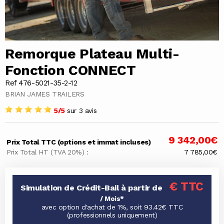
Remorque Plateau Multi-
Fonction CONNECT
Ref 476-5021-35-2-12
BRIAN JAMES TRAILERS
5/5
sur 3 avis
9 342,00€
Prix Total TTC (options et immat incluses)
Prix Total HT (TVA 20%) :
7 785,00€
€ TTC
Simulation de Crédit-Bail à partir de
/ Mois*
avec option d'achat de 1%, soit 93.42€ TTC
(professionnels uniquement)