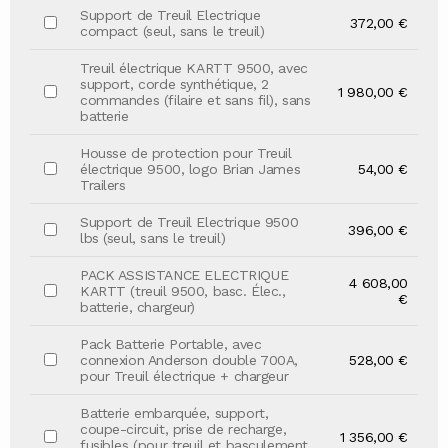
Support de Treuil Electrique
372,00 €
compact (seul, sans le treuil)
Treuil électrique KARTT 9500, avec
support, corde synthétique, 2
1 980,00 €
commandes (filaire et sans fil), sans
batterie
Housse de protection pour Treuil
électrique 9500, logo Brian James
54,00 €
Trailers
Support de Treuil Electrique 9500
396,00 €
lbs (seul, sans le treuil)
PACK ASSISTANCE ELECTRIQUE
4 608,00
KARTT (treuil 9500, basc. Élec.,
€
batterie, chargeur)
Pack Batterie Portable, avec
connexion Anderson double 700A,
528,00 €
pour Treuil électrique + chargeur
Batterie embarquée, support,
coupe-circuit, prise de recharge,
1 356,00 €
fusibles (pour treuil et basculement