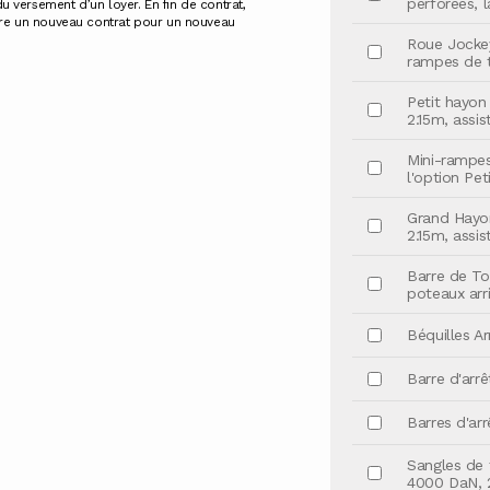
perforées, 
 du versement d’un loyer. En fin de contrat,
scrire un nouveau contrat pour un nouveau
Roue Jockey
rampes de 
Petit hayon 
2.15m, assi
Mini-rampe
l'option Pet
Grand Hayon
2.15m, assis
Barre de To
poteaux arri
Béquilles A
Barre d'arrê
Barres d'arr
Sangles de f
4000 DaN, 2