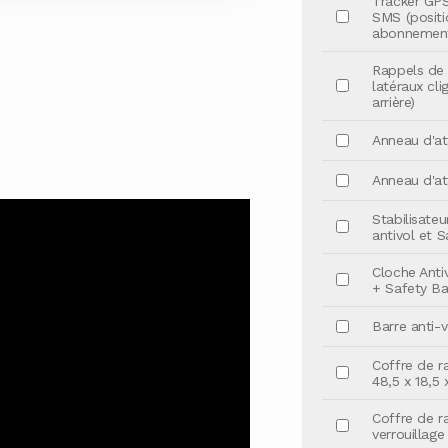
Tracker GPS
SMS (positi
abonnement 
Rappels de 
latéraux cl
arrière)
Anneau d'at
Anneau d'at
Stabilisateu
antivol et S
Cloche Anti
+ Safety Bal
Barre anti-v
Coffre de r
48,5 x 18,5 
Coffre de r
verrouillage 