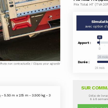
Prix Total HT (TVA 20
Simulati
avec option d'
0€
Apport :
0
24 moi
Durée :
Photo non contractuelle / Cliquez pour agrandir
24 mois
SUR COMM
n
- 5.50 m x 2.15 m - 3.500 kg - 3
Délai de livra
6 à 8 semai