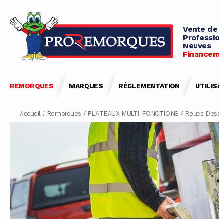
Vente de
Professio
Neuves
Financem
REMORQUES
MARQUES
RÉGLEMENTATION
UTILIS
Accueil
/
Remorques
/
PLATEAUX MULTI-FONCTIONS
/
Roues Des