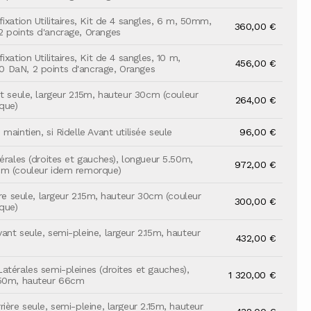
ixation Utilitaires, Kit de 4 sangles, 6 m, 50mm,
360,00 €
 points d'ancrage, Oranges
ixation Utilitaires, Kit de 4 sangles, 10 m,
456,00 €
 DaN, 2 points d'ancrage, Oranges
nt seule, largeur 2.15m, hauteur 30cm (couleur
264,00 €
que)
maintien, si Ridelle Avant utilisée seule
96,00 €
érales (droites et gauches), longueur 5.50m,
972,00 €
cm (couleur idem remorque)
ère seule, largeur 2.15m, hauteur 30cm (couleur
300,00 €
que)
ant seule, semi-pleine, largeur 2.15m, hauteur
432,00 €
atérales semi-pleines (droites et gauches),
1 320,00 €
.50m, hauteur 66cm
ière seule, semi-pleine, largeur 2.15m, hauteur