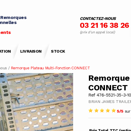
 Remorques
CONTACTEZ-NOUS
nnelles
03 21 16 38 26
ents
(prix d'un appel local)
ATION
LIVRAISON
STOCK
sous
/
Remorque Plateau Multi-Fonction CONNECT
Remorque 
CONNECT
Ref 476-5521-35-3-1
BRIAN JAMES TRAILE
5/5
sur 
Prix Total TTC (opti