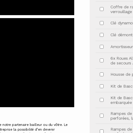
Coffre de r
verrouillage
Clé dynamom
Clé démonte
Amortisseur
6x Roues All
de secours 
Housse de p
Kit de Basc
Kit de Basc
embarquée
Rampes de C
perforées, 
e notre partenaire bailleur ou du vôtre. Le
Rampes de C
treprise la possibilité d’en devenir