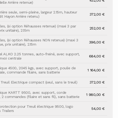
432,00 €
elle Arrière retenue)
ière seule, semi-pleine, largeur 2.15m, hauteur
372,00 €
it Hayon Arrière retenu)
les, (si option Réhausses retenue) (maxi 3 par
252,00 €
ix unitaire), 2.15m
les, (si option Réhausses NON retenue) (maxi 3
396,00 €
, prix unitaire), 2.15m
el ALKO 2.25 tonnes, auto-freiné, avec support,
684,00 €
nvoi centrale
trique 4500, 2045 kgs, avec support, poulie de
1 164,00 €
ale, commande filaire, sans batterie
reuil Electrique compact (seul, sans le treuil)
372,00 €
trique KARTT 9500, avec support, corde
1 980,00 €
 2 commandes (filaire et sans fil), sans batterie
rotection pour Treuil électrique 9500, logo
54,00 €
 Trailers