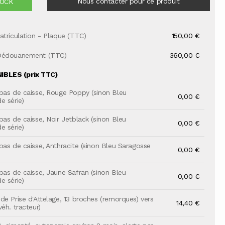
Nous contacter pour ce produit
TOCK
atriculation - Plaque (TTC)
150,00 €
Dédouanement (TTC)
360,00 €
BLES (prix TTC)
bas de caisse, Rouge Poppy (sinon Bleu
0,00 €
e série)
bas de caisse, Noir Jetblack (sinon Bleu
0,00 €
e série)
bas de caisse, Anthracite (sinon Bleu Saragosse
0,00 €
bas de caisse, Jaune Safran (sinon Bleu
0,00 €
e série)
de Prise d'Attelage, 13 broches (remorques) vers
14,40 €
éh. tracteur)