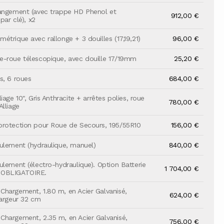
angement (avec trappe HD Phenol et
912,00 €
 par clé), x2
étrique avec rallonge + 3 douilles (17,19,21)
96,00 €
-roue télescopique, avec douille 17/19mm
25,20 €
s, 6 roues
684,00 €
iage 10", Gris Anthracite + arrêtes polies, roue
780,00 €
Alliage
rotection pour Roue de Secours, 195/55R10
156,00 €
ulement (hydraulique, manuel)
840,00 €
ulement (électro-hydraulique). Option Batterie
1 704,00 €
 OBLIGATOIRE.
hargement, 1.80 m, en Acier Galvanisé,
624,00 €
largeur 32 cm
hargement, 2.35 m, en Acier Galvanisé,
756,00 €