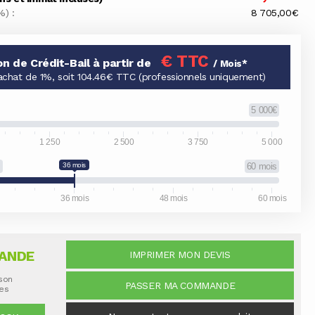
%) :
8 705,00€
€ TTC
on de Crédit-Bail à partir de
/ Mois*
achat de 1%, soit 104.46€ TTC (professionnels uniquement)
5 000€
1 250
2 500
3 750
5 000
s
36 mois
60 mois
36 mois
48 mois
60 mois
ANDE
IMPRIMER MON DEVIS
ison
PASSER MA COMMANDE
nes