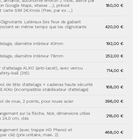
, aimanté, autonomie environ 2 mois, alerte par
on Google Maps, vitesse …), prévoir
180,00 €
carte SIM 2€/mois (Free, par ex …)
Clignotants Latéraux (les feux de gabarit
ignotent en même temps que les clignotants
420,00 €
telage, diamètre intérieur 40mm
192,00 €
telage, diamètre intérieur 78mm
252,00 €
r d'attelage ALKO (anti-lacet), avec verrou
714,00 €
afety-ball (3t5)
vol de tête d'attelage + cadenas haute sécurité
168,00 €
l AlKo (incompatible stabilisateur d'attelage)
ol de roue, 2 points, pour roues acier
396,00 €
angement sur la flèche, Noir, dimensions utiles
216,00 €
x 24,0 cm, clés
angement (avec trappe HD Phenol et
468,00 €
par clé) (prix unitaire, maxi. 2)