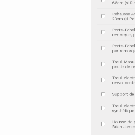
66cm (si Rid
Réhausse Arr
23cm (si Pet
Porte-Echel
remorque, pr
Porte-Echel
par remorque
Treuil Manu
poulie de re
Treuil élec
renvoi centr
Support de T
Treuil élec
synthétique,
Housse de p
Brian James