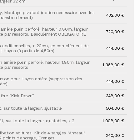
largeur 32 cm
, Montage pivotant (option nécessaire avec les
432,00 €
transbordement)
arrière plein perforé, hauteur 0,80m, largeur
720,00 €
sté par ressorts. Basculement OBLIGATOIRE
s additionnelles, + 20cm, en complément de
444,00 €
it Hayon (à partir de 4,50m)
 arrière plein perforé, hauteur 1,80m, largeur
1 368,00 €
té par ressorts
rsion pour Hayon arrière (suppression des
444,00 €
ère)
rrière "Kick Down"
348,00 €
t, sur toute la largeur, ajustable
504,00 €
êt, sur toute la largeur, ajustables, x 2
1 008,00 €
ixation Voitures, Kit de 4 sangles "Anneau",
240,00 €
 points d'ancrage, Oranges