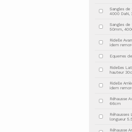
Sangles de f
4000 DaN, 2
Sangles de f
50mm, 4000
Ridelle Ava
idem remor
Equerres de 
Ridelles Lat
hauteur 30
Ridelle Arri
idem remor
Réhausse Av
66cm
Réhausses L
longueur 5
Réhausse Arr