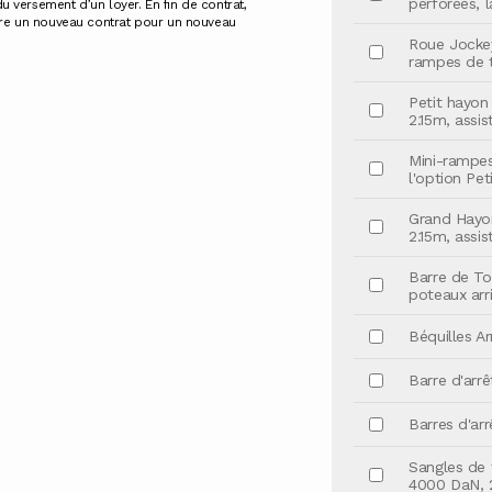
perforées, 
 du versement d’un loyer. En fin de contrat,
scrire un nouveau contrat pour un nouveau
Roue Jockey
rampes de 
Petit hayon 
2.15m, assi
Mini-rampe
l'option Pet
Grand Hayon
2.15m, assis
Barre de To
poteaux arri
Béquilles A
Barre d'arrê
Barres d'arr
Sangles de f
4000 DaN, 2