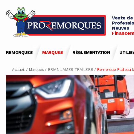
Vente de
Professio
Neuves
Financem
REMORQUES
MARQUES
RÉGLEMENTATION
UTILIS
Accueil
/
Marques
/
BRIAN JAMES TRAILERS
/
Remorque Plateau 