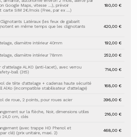
, aimanté, autonomie environ 2 mois, alerte par
on Google Maps, vitesse …), prévoir
180,00 €
carte SIM 2€/mois (Free, par ex …)
Clignotants Latéraux (les feux de gabarit
ignotent en même temps que les clignotants
420,00 €
telage, diamètre intérieur 40mm
192,00 €
telage, diamètre intérieur 78mm
252,00 €
r d'attelage ALKO (anti-lacet), avec verrou
714,00 €
afety-ball (3t5)
vol de tête d'attelage + cadenas haute sécurité
168,00 €
l AlKo (incompatible stabilisateur d'attelage)
ol de roue, 2 points, pour roues acier
396,00 €
angement sur la flèche, Noir, dimensions utiles
216,00 €
x 24,0 cm, clés
angement (avec trappe HD Phenol et
468,00 €
par clé) (prix unitaire, maxi. 2)