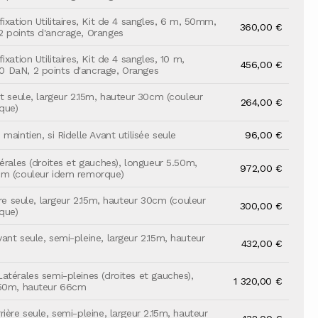
ixation Utilitaires, Kit de 4 sangles, 6 m, 50mm,
360,00 €
 points d'ancrage, Oranges
ixation Utilitaires, Kit de 4 sangles, 10 m,
456,00 €
 DaN, 2 points d'ancrage, Oranges
nt seule, largeur 2.15m, hauteur 30cm (couleur
264,00 €
que)
maintien, si Ridelle Avant utilisée seule
96,00 €
érales (droites et gauches), longueur 5.50m,
972,00 €
cm (couleur idem remorque)
ère seule, largeur 2.15m, hauteur 30cm (couleur
300,00 €
que)
ant seule, semi-pleine, largeur 2.15m, hauteur
432,00 €
atérales semi-pleines (droites et gauches),
1 320,00 €
.50m, hauteur 66cm
ière seule, semi-pleine, largeur 2.15m, hauteur