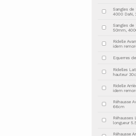
Sangles de f
4000 DaN, 2
Sangles de f
50mm, 4000
Ridelle Ava
idem remor
Equerres de 
Ridelles Lat
hauteur 30
Ridelle Arri
idem remor
Réhausse Av
66cm
Réhausses L
longueur 5
Réhausse Arr