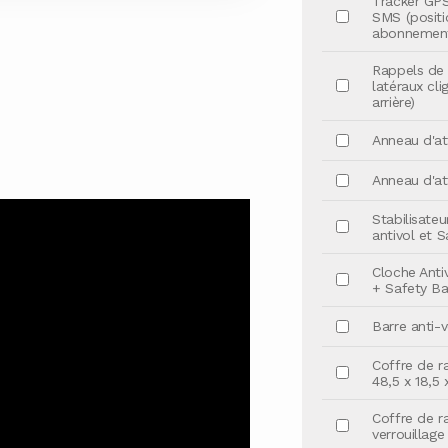
Tracker GPS
SMS (positi
abonnement 
Rappels de 
latéraux cl
arrière)
Anneau d'at
Anneau d'at
Stabilisateu
antivol et S
Cloche Anti
+ Safety Bal
Barre anti-v
Coffre de r
48,5 x 18,5 
Coffre de r
verrouillage 