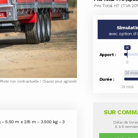
Prix Total HT (TVA 20
Simulati
avec option d'
0€
Apport :
0
24 moi
Durée :
Photo non contractuelle / Cliquez pour agrandir
24 mois
SUR COMM
n
- 5.50 m x 2.15 m - 3.500 kg - 3
Délai de livra
6 à 8 semai