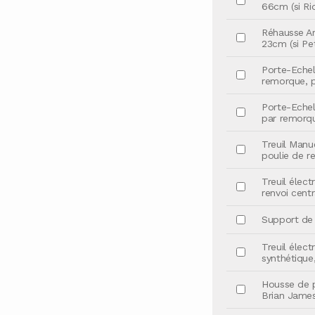
66cm (si Rid
Réhausse Arr
23cm (si Pet
Porte-Echel
remorque, pr
Porte-Echel
par remorque
Treuil Manu
poulie de re
Treuil élec
renvoi centr
Support de T
Treuil élec
synthétique,
Housse de p
Brian James