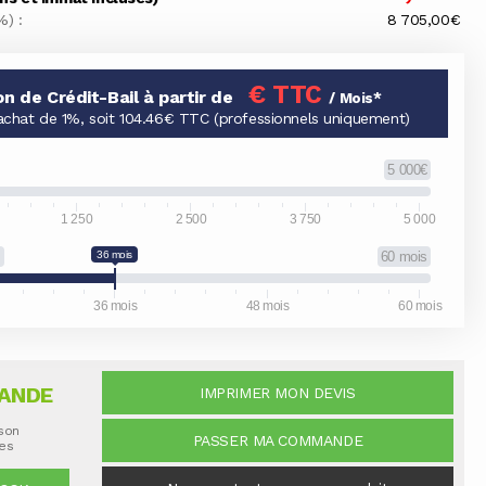
%) :
8 705,00€
€ TTC
on de Crédit-Bail à partir de
/ Mois*
achat de 1%, soit 104.46€ TTC (professionnels uniquement)
5 000€
1 250
2 500
3 750
5 000
s
36 mois
60 mois
36 mois
48 mois
60 mois
ANDE
IMPRIMER MON DEVIS
ison
PASSER MA COMMANDE
nes