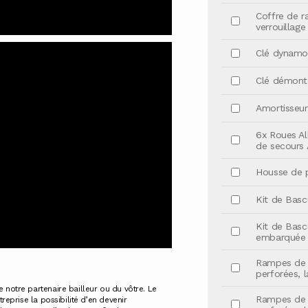
Coffre de r
verrouillage
Clé dynamom
Clé démonte
Amortisseur
6x Roues All
de secours 
Housse de p
Kit de Basc
Kit de Basc
embarquée
Rampes de C
perforées, 
e notre partenaire bailleur ou du vôtre. Le
Rampes de C
treprise la possibilité d’en devenir