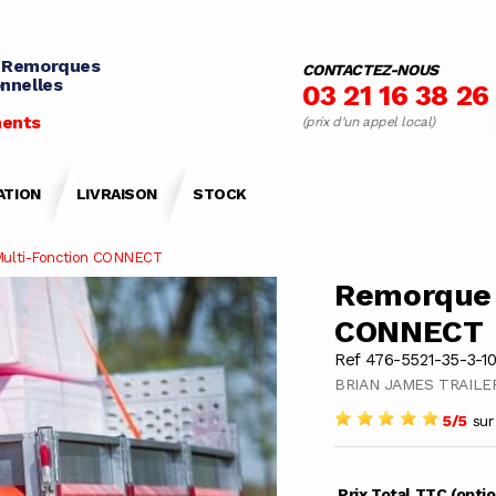
 Remorques
CONTACTEZ-NOUS
nnelles
03 21 16 38 26
ents
(prix d'un appel local)
ATION
LIVRAISON
STOCK
Multi-Fonction CONNECT
Remorque 
CONNECT
Ref 476-5521-35-3-1
BRIAN JAMES TRAILE
5/5
sur 
Prix Total TTC (opti