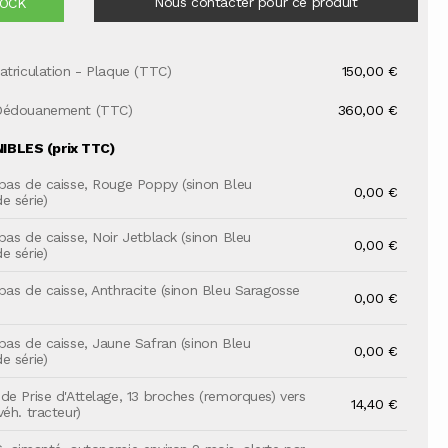
Nous contacter pour ce produit
TOCK
atriculation - Plaque (TTC)
150,00 €
Dédouanement (TTC)
360,00 €
BLES (prix TTC)
bas de caisse, Rouge Poppy (sinon Bleu
0,00 €
e série)
bas de caisse, Noir Jetblack (sinon Bleu
0,00 €
e série)
bas de caisse, Anthracite (sinon Bleu Saragosse
0,00 €
bas de caisse, Jaune Safran (sinon Bleu
0,00 €
e série)
de Prise d'Attelage, 13 broches (remorques) vers
14,40 €
éh. tracteur)