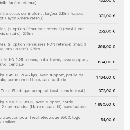
432,00 €
elle Arrière retenue)
ière seule, semi-pleine, largeur 2.15m, hauteur
372,00 €
it Hayon Arrière retenu)
les, (si option Réhausses retenue) (maxi 3 par
252,00 €
ix unitaire), 2.15m
les, (si option Réhausses NON retenue) (maxi 3
396,00 €
, prix unitaire), 2.15m
el ALKO 2.25 tonnes, auto-freiné, avec support,
684,00 €
nvoi centrale
trique 4500, 2045 kgs, avec support, poulie de
1 164,00 €
ale, commande filaire, sans batterie
reuil Electrique compact (seul, sans le treuil)
372,00 €
trique KARTT 9500, avec support, corde
1 980,00 €
 2 commandes (filaire et sans fil), sans batterie
rotection pour Treuil électrique 9500, logo
54,00 €
 Trailers