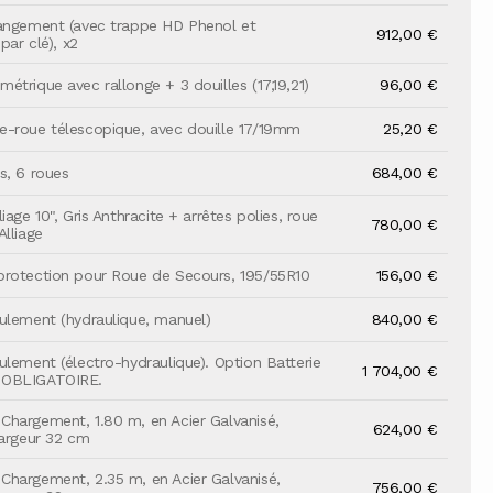
angement (avec trappe HD Phenol et
912,00 €
 par clé), x2
étrique avec rallonge + 3 douilles (17,19,21)
96,00 €
-roue télescopique, avec douille 17/19mm
25,20 €
s, 6 roues
684,00 €
iage 10", Gris Anthracite + arrêtes polies, roue
780,00 €
Alliage
rotection pour Roue de Secours, 195/55R10
156,00 €
ulement (hydraulique, manuel)
840,00 €
ulement (électro-hydraulique). Option Batterie
1 704,00 €
 OBLIGATOIRE.
hargement, 1.80 m, en Acier Galvanisé,
624,00 €
largeur 32 cm
hargement, 2.35 m, en Acier Galvanisé,
756,00 €