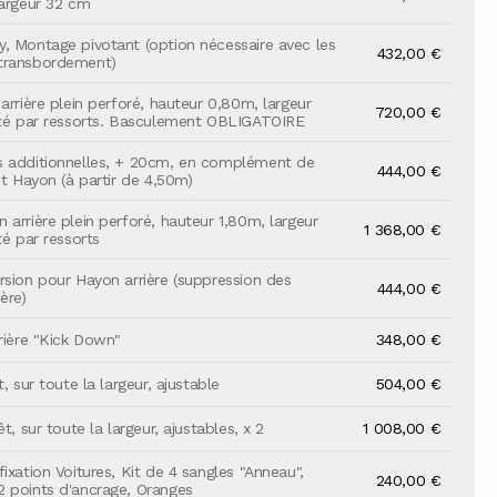
largeur 32 cm
, Montage pivotant (option nécessaire avec les
432,00 €
transbordement)
arrière plein perforé, hauteur 0,80m, largeur
720,00 €
sté par ressorts. Basculement OBLIGATOIRE
s additionnelles, + 20cm, en complément de
444,00 €
it Hayon (à partir de 4,50m)
 arrière plein perforé, hauteur 1,80m, largeur
1 368,00 €
té par ressorts
rsion pour Hayon arrière (suppression des
444,00 €
ère)
rrière "Kick Down"
348,00 €
t, sur toute la largeur, ajustable
504,00 €
êt, sur toute la largeur, ajustables, x 2
1 008,00 €
ixation Voitures, Kit de 4 sangles "Anneau",
240,00 €
 points d'ancrage, Oranges