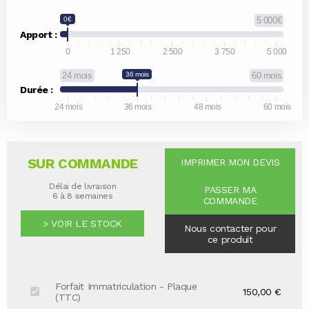
0€
5 000€
Apport :
0
1 250
2 500
3 750
5 000
24 mois
36 mois
60 mois
Durée :
24 mois
36 mois
48 mois
60 mois
SUR COMMANDE
IMPRIMER MON DEVIS
Délai de livraison
PASSER MA
6 à 8 semaines
COMMANDE
> VOIR LE STOCK
Nous contacter pour
ce produit
Forfait Immatriculation - Plaque
150,00 €
(TTC)