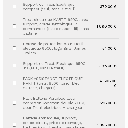
Support de Treuil Electrique
372,00 €
compact (seul, sans le treuil)
Treuil électrique KARTT 9500, avec
support, corde synthétique, 2
1 980,00 €
commandes (filaire et sans fil), sans
batterie
Housse de protection pour Treuil
électrique 9500, logo Brian James
54,00 €
Trailers
Support de Treuil Electrique 9500
396,00 €
lbs (seul, sans le treuil)
PACK ASSISTANCE ELECTRIQUE
4 608,00
KARTT (treuil 9500, basc. Élec.,
€
batterie, chargeur)
Pack Batterie Portable, avec
connexion Anderson double 700A,
528,00 €
pour Treuil électrique + chargeur
Batterie embarquée, support,
coupe-circuit, prise de recharge,
1 356,00 €
fusibles (pour treuil et basculement