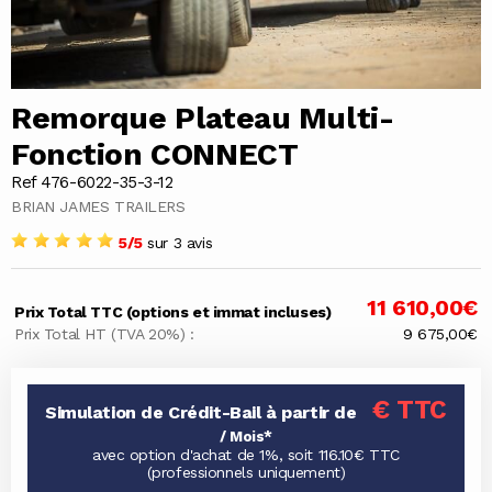
Remorque Plateau Multi-
Fonction CONNECT
Ref 476-6022-35-3-12
BRIAN JAMES TRAILERS
5/5
sur 3 avis
11 610,00€
Prix Total TTC (options et immat incluses)
Prix Total HT (TVA 20%) :
9 675,00€
€ TTC
Simulation de Crédit-Bail à partir de
/ Mois*
avec option d'achat de 1%, soit 116.10€ TTC
(professionnels uniquement)