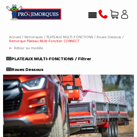
Accueil
/
Remorques
/
PLATEAUX MULTI-FONCTIONS
/
Roues Dessous
/
Remorque Plateau Multi-Fonction CONNECT
Retour au modèle
PLATEAUX MULTI-FONCTIONS / Filtrer
Roues Dessous