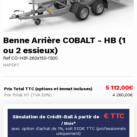
Benne Arrière COBALT - HB (1
ou 2 essieux)
Ref CO-HB1-260x150-1500
HAPERT
5 112,00€
Prix Total TTC (options et immat incluses)
Prix Total HT (TVA 20%) :
4 260,00€
€ TTC
Simulation de Crédit-Bail à partir de
/ Mois*
avec option d'achat de 1%, soit 51.12€ TTC (professionnels
uniquement)