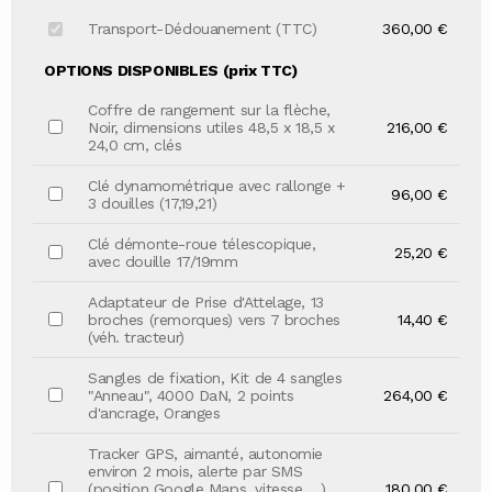
Transport-Dédouanement (TTC)
360,00 €
OPTIONS DISPONIBLES (prix TTC)
Coffre de rangement sur la flèche,
Noir, dimensions utiles 48,5 x 18,5 x
216,00 €
24,0 cm, clés
Clé dynamométrique avec rallonge +
96,00 €
3 douilles (17,19,21)
Clé démonte-roue télescopique,
25,20 €
avec douille 17/19mm
Adaptateur de Prise d'Attelage, 13
broches (remorques) vers 7 broches
14,40 €
(véh. tracteur)
Sangles de fixation, Kit de 4 sangles
"Anneau", 4000 DaN, 2 points
264,00 €
d'ancrage, Oranges
Tracker GPS, aimanté, autonomie
environ 2 mois, alerte par SMS
(position Google Maps, vitesse …),
180,00 €