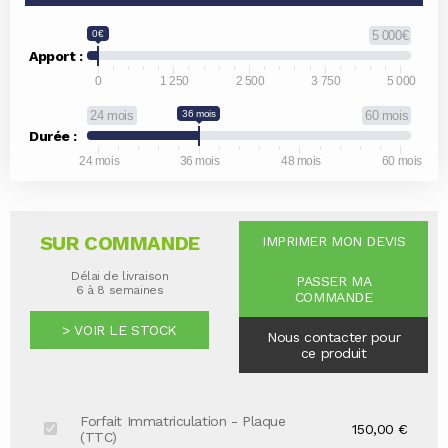
0€
5 000€
Apport :
0
1 250
2 500
3 750
5 000
24 mois
36 mois
60 mois
Durée :
24 mois
36 mois
48 mois
60 mois
SUR COMMANDE
IMPRIMER MON DEVIS
Délai de livraison
PASSER MA
6 à 8 semaines
COMMANDE
> VOIR LE STOCK
Nous contacter pour
ce produit
Forfait Immatriculation - Plaque
150,00 €
(TTC)