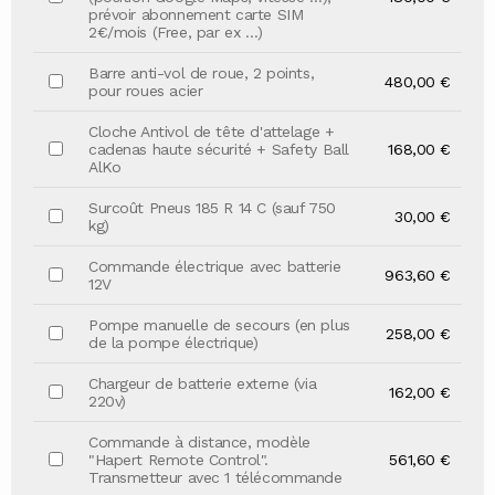
prévoir abonnement carte SIM
2€/mois (Free, par ex …)
Barre anti-vol de roue, 2 points,
480,00 €
pour roues acier
Cloche Antivol de tête d'attelage +
cadenas haute sécurité + Safety Ball
168,00 €
AlKo
Surcoût Pneus 185 R 14 C (sauf 750
30,00 €
kg)
Commande électrique avec batterie
963,60 €
12V
Pompe manuelle de secours (en plus
258,00 €
de la pompe électrique)
Chargeur de batterie externe (via
162,00 €
220v)
Commande à distance, modèle
"Hapert Remote Control".
561,60 €
Transmetteur avec 1 télécommande