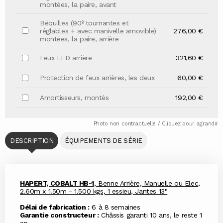
montées, la paire, avant
Béquilles (90º tournantes et
réglables + avec manivelle amovible)
276,00 €
montées, la paire, arrière
Feux LED arrière
321,60 €
Protection de feux arrières, les deux
60,00 €
Amortisseurs, montés
192,00 €
Photo non contractuelle / Cliquez pour agrandir
DESCRIPTION
ÉQUIPEMENTS DE SÉRIE
HAPERT, COBALT HB-1
, Benne Arrière, Manuelle ou Elec,
2.60m x 1.50m - 1.500 kgs, 1 essieu, Jantes 13"
Délai de fabrication :
6 à 8 semaines
Garantie constructeur :
Châssis garanti 10 ans, le reste 1