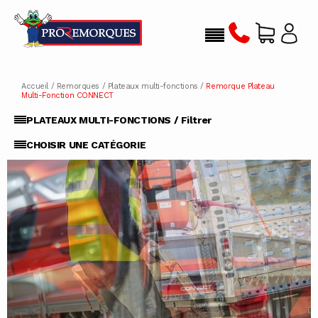
Accueil
/
Remorques
/
Plateaux multi-fonctions
/
Remorque Plateau
Multi-Fonction CONNECT
PLATEAUX MULTI-FONCTIONS / Filtrer
CHOISIR UNE CATÉGORIE