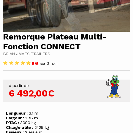
Remorque Plateau Multi-
Fonction CONNECT
BRIAN JAMES TRAILERS
5/5
sur 3 avis
à partir de
6 492,00€
Longueur :
3.1 m
Largeur :
1.88 m
PTAC :
3000 kg
Charge utile :
2425 kg
Essieux :
2 essieux