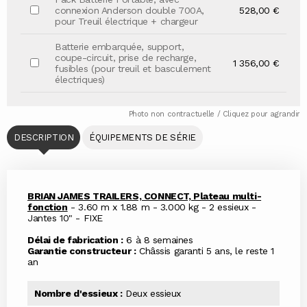
connexion Anderson double 700A,
528,00 €
pour Treuil électrique + chargeur
Batterie embarquée, support,
coupe-circuit, prise de recharge,
1 356,00 €
fusibles (pour treuil et basculement
électriques)
Photo non contractuelle / Cliquez pour agrandir
DESCRIPTION
ÉQUIPEMENTS DE SÉRIE
BRIAN JAMES TRAILERS, CONNECT, Plateau multi-
fonction
- 3.60 m x 1.88 m - 3.000 kg - 2 essieux -
Jantes 10" - FIXE
Délai de fabrication :
6 à 8 semaines
Garantie constructeur :
Châssis garanti 5 ans, le reste 1
an
Nombre d'essieux :
Deux essieux