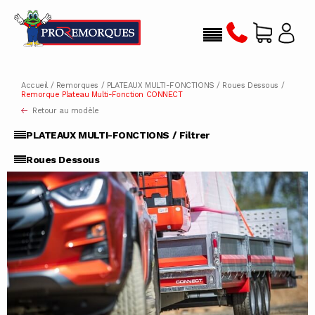
Accueil
/
Remorques
/
PLATEAUX MULTI-FONCTIONS
/
Roues Dessous
/
Remorque Plateau Multi-Fonction CONNECT
Retour au modèle
PLATEAUX MULTI-FONCTIONS / Filtrer
Roues Dessous