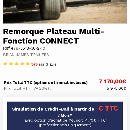
Remorque Plateau Multi-
Fonction CONNECT
Ref 476-3618-30-2-10
BRIAN JAMES TRAILERS
5/5
sur 3 avis
7 170,00€
Prix Total TTC (options et immat incluses)
Prix Total HT (TVA 20%) :
5 975,00€
€ TTC
Simulation de Crédit-Bail à partir de
/ Mois*
avec option d'achat de 1%, soit 71.70€ TTC
(professionnels uniquement)