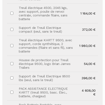
Treuil électrique 4500, 2045 kgs,
avec support, poulie de renvoi
1 164,00 €
centrale, commande filaire, sans
batterie
Support de Treuil Electrique
372,00 €
compact (seul, sans le treuil)
Treuil électrique KARTT 9500, avec
support, corde synthétique, 2
1 980,00 €
commandes (filaire et sans fil), sans
batterie
Housse de protection pour Treuil
électrique 9500, logo Brian James
54,00 €
Trailers
Support de Treuil Electrique 9500
396,00 €
lbs (seul, sans le treuil)
PACK ASSISTANCE ELECTRIQUE
4 608,00
KARTT (treuil 9500, basc. Élec.,
€
batterie, chargeur)
Pack Batterie Portable, avec