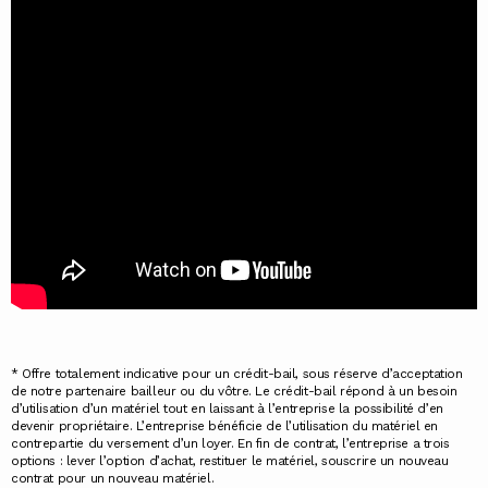
* Offre totalement indicative pour un crédit-bail, sous réserve d’acceptation
de notre partenaire bailleur ou du vôtre. Le crédit-bail répond à un besoin
d’utilisation d’un matériel tout en laissant à l’entreprise la possibilité d’en
devenir propriétaire. L’entreprise bénéficie de l’utilisation du matériel en
contrepartie du versement d’un loyer. En fin de contrat, l’entreprise a trois
options : lever l’option d’achat, restituer le matériel, souscrire un nouveau
contrat pour un nouveau matériel.