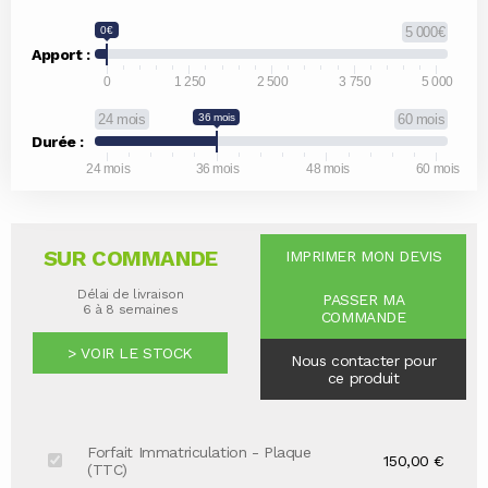
0€
5 000€
Apport :
0
1 250
2 500
3 750
5 000
24 mois
36 mois
60 mois
Durée :
24 mois
36 mois
48 mois
60 mois
SUR COMMANDE
IMPRIMER MON DEVIS
Délai de livraison
PASSER MA
6 à 8 semaines
COMMANDE
> VOIR LE STOCK
Nous contacter pour
ce produit
Forfait Immatriculation - Plaque
150,00 €
(TTC)