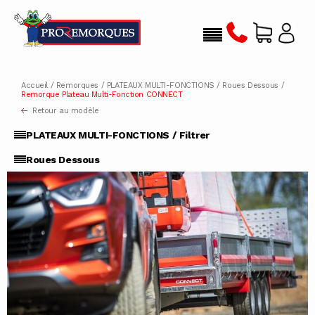
Accueil
/
Remorques
/
PLATEAUX MULTI-FONCTIONS
/
Roues Dessous
/
Remorque Plateau Multi-Fonction CONNECT
Retour au modèle
PLATEAUX MULTI-FONCTIONS / Filtrer
Roues Dessous