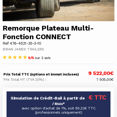
Remorque Plateau Multi-
Fonction CONNECT
Ref 476-4521-35-3-10
BRIAN JAMES TRAILERS
5/5
sur 3 avis
9 522,00€
Prix Total TTC (options et immat incluses)
Prix Total HT (TVA 20%) :
7 935,00€
€ TTC
Simulation de Crédit-Bail à partir de
/ Mois*
avec option d'achat de 1%, soit 95.22€ TTC
(professionnels uniquement)