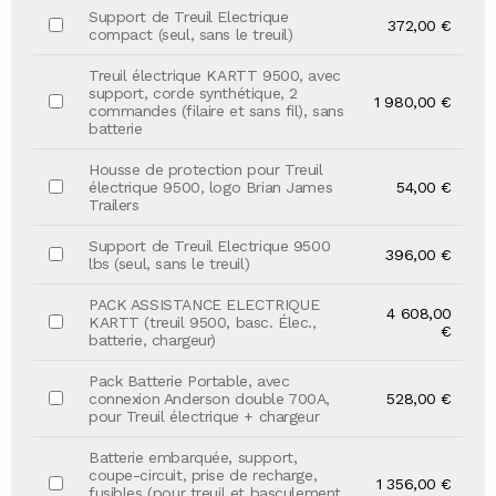
Support de Treuil Electrique
372,00 €
compact (seul, sans le treuil)
Treuil électrique KARTT 9500, avec
support, corde synthétique, 2
1 980,00 €
commandes (filaire et sans fil), sans
batterie
Housse de protection pour Treuil
électrique 9500, logo Brian James
54,00 €
Trailers
Support de Treuil Electrique 9500
396,00 €
lbs (seul, sans le treuil)
PACK ASSISTANCE ELECTRIQUE
4 608,00
KARTT (treuil 9500, basc. Élec.,
€
batterie, chargeur)
Pack Batterie Portable, avec
connexion Anderson double 700A,
528,00 €
pour Treuil électrique + chargeur
Batterie embarquée, support,
coupe-circuit, prise de recharge,
1 356,00 €
fusibles (pour treuil et basculement