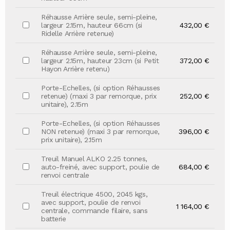
Réhausse Arrière seule, semi-pleine,
largeur 2.15m, hauteur 66cm (si
432,00 €
Ridelle Arrière retenue)
Réhausse Arrière seule, semi-pleine,
largeur 2.15m, hauteur 23cm (si Petit
372,00 €
Hayon Arrière retenu)
Porte-Echelles, (si option Réhausses
retenue) (maxi 3 par remorque, prix
252,00 €
unitaire), 2.15m
Porte-Echelles, (si option Réhausses
NON retenue) (maxi 3 par remorque,
396,00 €
prix unitaire), 2.15m
Treuil Manuel ALKO 2.25 tonnes,
auto-freiné, avec support, poulie de
684,00 €
renvoi centrale
Treuil électrique 4500, 2045 kgs,
avec support, poulie de renvoi
1 164,00 €
centrale, commande filaire, sans
batterie