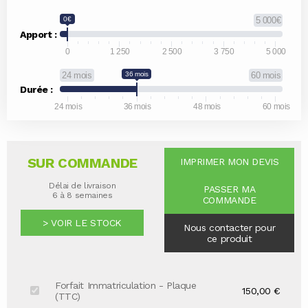
0€
5 000€
Apport :
0
1 250
2 500
3 750
5 000
24 mois
36 mois
60 mois
Durée :
24 mois
36 mois
48 mois
60 mois
SUR COMMANDE
IMPRIMER MON DEVIS
Délai de livraison
PASSER MA
6 à 8 semaines
COMMANDE
> VOIR LE STOCK
Nous contacter pour
ce produit
Forfait Immatriculation - Plaque
150,00 €
(TTC)