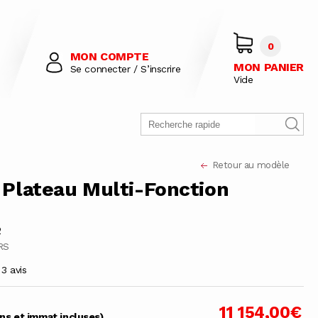
0
MON COMPTE
MON PANIER
Se connecter / S’inscrire
Vide
Retour au modèle
Plateau Multi-Fonction
2
RS
3 avis
11 154,00€
ons et immat incluses)