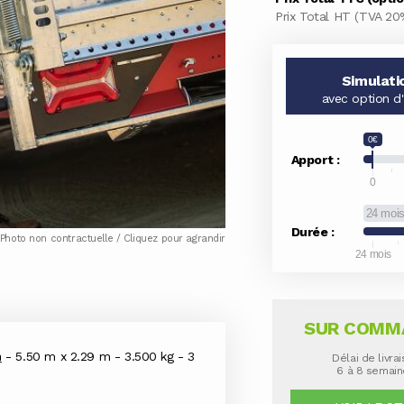
Prix Total HT (TVA 20
Simulati
avec option d
0€
Apport :
0
24 moi
Durée :
Photo non contractuelle / Cliquez pour agrandir
24 mois
SUR COMM
n
- 5.50 m x 2.29 m - 3.500 kg - 3
Délai de livra
6 à 8 semai