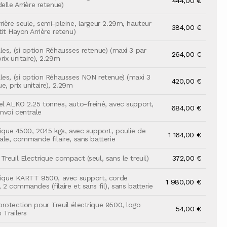
444,00 €
elle Arrière retenue)
rière seule, semi-pleine, largeur 2.29m, hauteur
384,00 €
it Hayon Arrière retenu)
les, (si option Réhausses retenue) (maxi 3 par
264,00 €
ix unitaire), 2.29m
les, (si option Réhausses NON retenue) (maxi 3
420,00 €
, prix unitaire), 2.29m
el ALKO 2.25 tonnes, auto-freiné, avec support,
684,00 €
nvoi centrale
trique 4500, 2045 kgs, avec support, poulie de
1 164,00 €
ale, commande filaire, sans batterie
reuil Electrique compact (seul, sans le treuil)
372,00 €
trique KARTT 9500, avec support, corde
1 980,00 €
 2 commandes (filaire et sans fil), sans batterie
rotection pour Treuil électrique 9500, logo
54,00 €
 Trailers