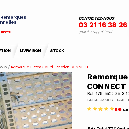
 Remorques
CONTACTEZ-NOUS
nnelles
03 21 16 38 26
ents
(prix d'un appel local)
ATION
LIVRAISON
STOCK
sous
/
Remorque Plateau Multi-Fonction CONNECT
Remorque 
CONNECT
Ref 476-5522-35-3-1
BRIAN JAMES TRAILE
5/5
sur 
Prix Total TTC (opti