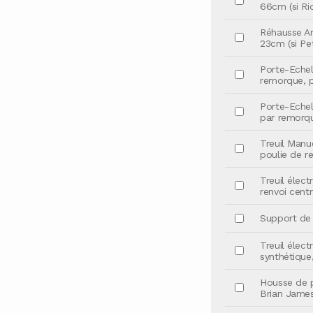
66cm (si Rid
Réhausse Ar
23cm (si Pet
Porte-Echel
remorque, pr
Porte-Echel
par remorque
Treuil Manu
poulie de re
Treuil élec
renvoi centr
Support de T
Treuil élec
synthétique,
Housse de p
Brian James