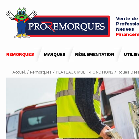
Vente de
Professio
Neuves
Financem
REMORQUES
MARQUES
RÉGLEMENTATION
UTILIS
Accueil
/
Remorques
/
PLATEAUX MULTI-FONCTIONS
/
Roues Des