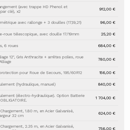
angement (avec trappe HD Phenol et
912,00 €
 par clé), x2
étrique avec rallonge + 3 douilles (17,19,21)
96,00 €
-roue télescopique, avec douille 17/19mm
25,20 €
s, 6 roues
684,00 €
iage 12", Gris Anthracite + arrêtes polies, roue
780,00 €
Alliage
protection pour Roue de Secours, 195/60R12
156,00 €
ulement (hydraulique, manuel)
840,00 €
ulement (électro-hydraulique). Option Batterie
1 704,00 €
 OBLIGATOIRE.
hargement, 1.80 m, en Acier Galvanisé,
624,00 €
largeur 32 cm
hargement, 2.35 m, en Acier Galvanisé,
756,00 €