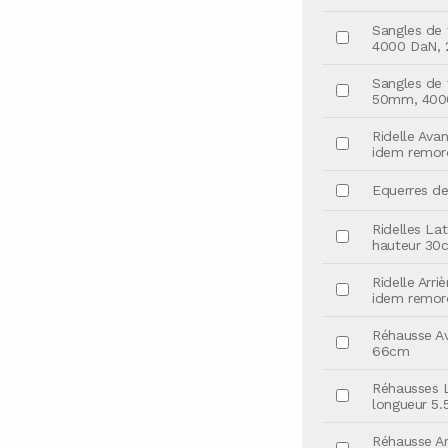
Sangles de f
4000 DaN, 2
Sangles de f
50mm, 4000
Ridelle Ava
idem remor
Equerres de 
Ridelles Lat
hauteur 30
Ridelle Arri
idem remor
Réhausse Av
66cm
Réhausses L
longueur 5
Réhausse Ar