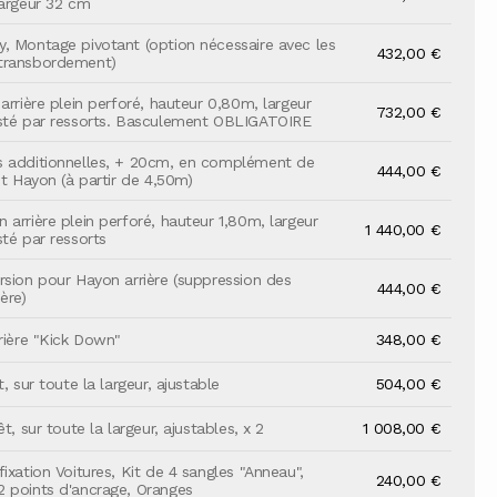
largeur 32 cm
, Montage pivotant (option nécessaire avec les
432,00 €
transbordement)
arrière plein perforé, hauteur 0,80m, largeur
732,00 €
sté par ressorts. Basculement OBLIGATOIRE
s additionnelles, + 20cm, en complément de
444,00 €
it Hayon (à partir de 4,50m)
 arrière plein perforé, hauteur 1,80m, largeur
1 440,00 €
sté par ressorts
rsion pour Hayon arrière (suppression des
444,00 €
ère)
rrière "Kick Down"
348,00 €
t, sur toute la largeur, ajustable
504,00 €
êt, sur toute la largeur, ajustables, x 2
1 008,00 €
ixation Voitures, Kit de 4 sangles "Anneau",
240,00 €
 points d'ancrage, Oranges