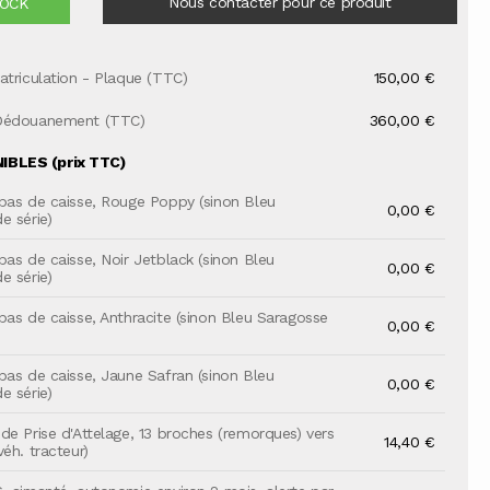
Nous contacter pour ce produit
TOCK
atriculation - Plaque (TTC)
150,00 €
Dédouanement (TTC)
360,00 €
BLES (prix TTC)
bas de caisse, Rouge Poppy (sinon Bleu
0,00 €
e série)
bas de caisse, Noir Jetblack (sinon Bleu
0,00 €
e série)
bas de caisse, Anthracite (sinon Bleu Saragosse
0,00 €
bas de caisse, Jaune Safran (sinon Bleu
0,00 €
e série)
de Prise d'Attelage, 13 broches (remorques) vers
14,40 €
éh. tracteur)