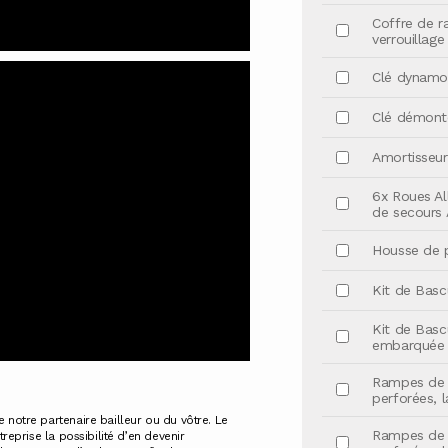
Coffre de r
verrouillage
Clé dynamom
Clé démonte
Amortisseur
6x Roues All
de secours 
Housse de 
Kit de Basc
Kit de Basc
embarquée
Rampes de C
perforées, 
e notre partenaire bailleur ou du vôtre. Le
Rampes de C
treprise la possibilité d’en devenir