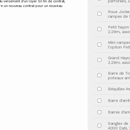
perforées, 
 du versement d’un loyer. En fin de contrat,
scrire un nouveau contrat pour un nouveau
Roue Jockey
rampes de 
Petit hayon 
2.29m, assi
Mini-rampe
l'option Pet
Grand Hayon
2.29m, assi
Barre de To
poteaux arri
Béquilles A
Barre d'arrê
Barres d'arr
Sangles de f
4000 DaN, 2