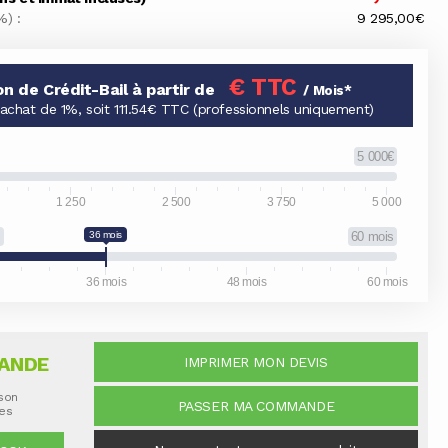
%) :
9 295,00€
€ TTC
on de Crédit-Bail à partir de
/ Mois*
'achat de 1%, soit 111.54€ TTC (professionnels uniquement)
5 000€
1 250
2 500
3 750
5 000
s
36 mois
60 mois
36 mois
48 mois
60 mois
ANDE
IMPRIMER MON DEVIS
ison
PASSER MA COMMANDE
nes