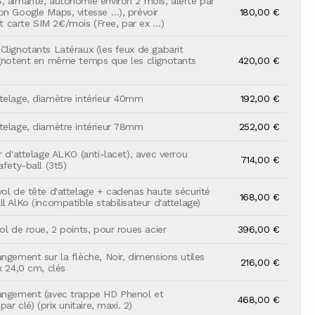
, aimanté, autonomie environ 2 mois, alerte par
on Google Maps, vitesse …), prévoir
180,00 €
carte SIM 2€/mois (Free, par ex …)
Clignotants Latéraux (les feux de gabarit
ignotent en même temps que les clignotants
420,00 €
telage, diamètre intérieur 40mm
192,00 €
telage, diamètre intérieur 78mm
252,00 €
r d'attelage ALKO (anti-lacet), avec verrou
714,00 €
afety-ball (3t5)
vol de tête d'attelage + cadenas haute sécurité
168,00 €
l AlKo (incompatible stabilisateur d'attelage)
ol de roue, 2 points, pour roues acier
396,00 €
angement sur la flèche, Noir, dimensions utiles
216,00 €
x 24,0 cm, clés
angement (avec trappe HD Phenol et
468,00 €
par clé) (prix unitaire, maxi. 2)