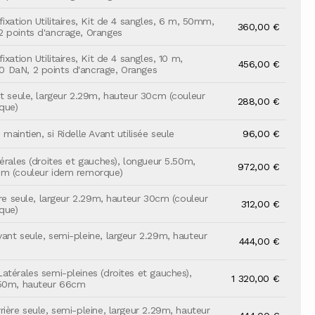
ixation Utilitaires, Kit de 4 sangles, 6 m, 50mm,
360,00 €
 points d'ancrage, Oranges
ixation Utilitaires, Kit de 4 sangles, 10 m,
456,00 €
 DaN, 2 points d'ancrage, Oranges
nt seule, largeur 2.29m, hauteur 30cm (couleur
288,00 €
que)
maintien, si Ridelle Avant utilisée seule
96,00 €
érales (droites et gauches), longueur 5.50m,
972,00 €
cm (couleur idem remorque)
ère seule, largeur 2.29m, hauteur 30cm (couleur
312,00 €
que)
ant seule, semi-pleine, largeur 2.29m, hauteur
444,00 €
atérales semi-pleines (droites et gauches),
1 320,00 €
.50m, hauteur 66cm
rière seule, semi-pleine, largeur 2.29m, hauteur