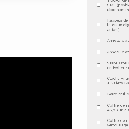
Tracker GPS
SMS (positi
abonnement 
Rappels de 
latéraux cl
arrière)
Anneau d'at
Anneau d'at
Stabilisateu
antivol et S
Cloche Anti
+ Safety Bal
Barre anti-v
Coffre de r
48,5 x 18,5 
Coffre de r
verrouillage 