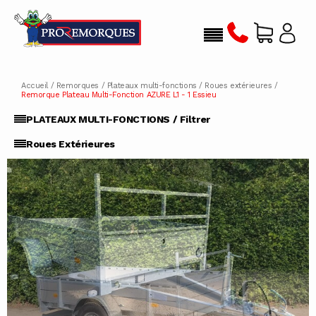
Accueil
/
Remorques
/
Plateaux multi-fonctions
/
Roues extérieures
/
Remorque Plateau Multi-Fonction AZURE L1 - 1 Essieu
PLATEAUX MULTI-FONCTIONS / Filtrer
Roues Extérieures