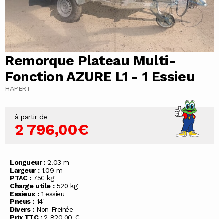
Remorque Plateau Multi-
Fonction AZURE L1 - 1 Essieu
HAPERT
à partir de
2 796,00€
Longueur :
2.03 m
Largeur :
1.09 m
PTAC :
750 kg
Charge utile :
520 kg
Essieux :
1 essieu
Pneus :
14"
Divers :
Non Freinée
Prix TTC :
2 820,00 €